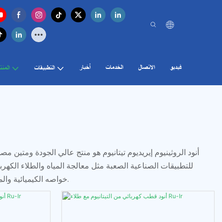
فيديو
الاتصال
الخدمات
أخبار
التطبيقات
المنت
أنود الروثينيوم إيريديوم تيتانيوم هو منتج عالي الجودة ومتين مصم
للتطبيقات الصناعية الصعبة مثل معالجة المياه والطلاء الكهربائ
خواصه الكيميائية والميكانيكية الاستثنائية، يعد هذا الأنود خيارًا موثوقًا به للشركات التي تبحث عن حلول موثوقة وفعالة من حيث التكلفة لاحتياجاتها الكهروكيميائية.