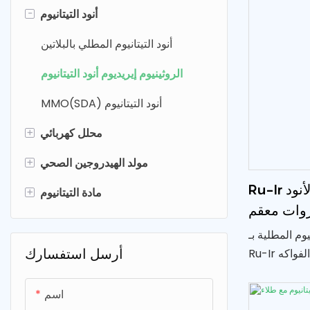
-
أنود التيتانيوم
أنود التيتانيوم المطلي بالبلاتين
الروثينيوم إيريديوم أنود التيتانيوم
MMO(SDA) أنود التيتانيوم
+
محلل كهربائي
+
مولد الهيدروجين بالتحليل الكهربائي
مولد الهيدروجين الصحي
Ru-Ir أقطاب التيتانيوم المطلية الأنود
+
تنقية الفواكه والخضروات
زجاجة ماء الهيدروجين
مادة التيتانيوم
روات معقم
مولد هيبوكلوريت الصوديوم
ماكينة غسيل الفواكه والخضروات
فلتر تيتانيوم
وم المطلية بـ
لوحة من شبكة التيتانيوم &
خلية التحليل الكهربائي
رذاذ الماء الهيدروجيني
أرسل استفسارك
Ru-Ir خصيصًا لمعقمات تطهير الفواكه
تعقيمًا فعالاً
آلة استنشاق الهيدروجين
برغي التيتانيوم
ودة المنتجات
اسم
للمستهلكين