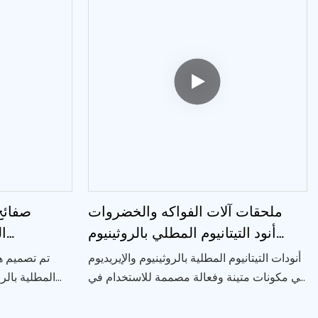
المعدني
ملحقات آلات الفواكه والخضروات
صفائح
أنود التيتانيوم المطلي بالروثينيوم
ال
والإيريديوم
والإيريديو
أنودات التيتانيوم المطلية بالروثينيوم والإيريديوم
تم تصميم هذ
هي مكونات متينة وفعالة مصممة للاستخدام في
المطلية بالر
معدات تطهير الأغذية
آلات الفواكه وا
ومقاومة لل