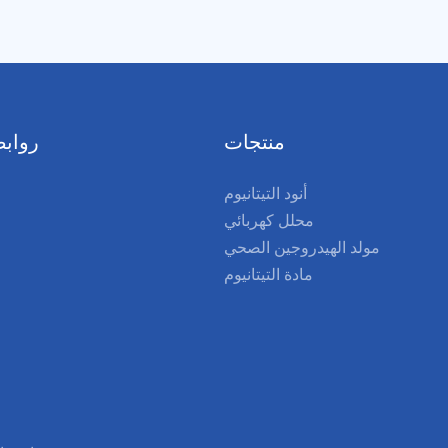
ل العمر، مما يجعله خيارًا مثاليًا
لمعالجة المنتجات الطازجة
منتجات
روابط
أنود التيتانيوم
محلل كهربائي
مولد الهيدروجين الصحي
مادة التيتانيوم