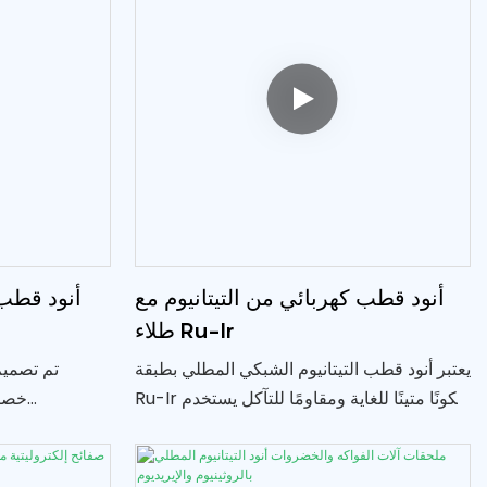
أنود قطب كهربائي من التيتانيوم مع
أنود قطب 
طلاء Ru-Ir
يعتبر أنود قطب التيتانيوم الشبكي المطلي بطبقة
تم تصميم
Ru-Ir مكونًا متينًا للغاية ومقاومًا للتآكل يستخدم
في العمليات الكهروكيميائية. يوفر هذا التصميم
والخضروات. توف
المبتكر موصلية وكفاءة استثنائية في مختلف
وفعالاً لضمان س
التطبيقات بما في ذلك معالجة المياه والطلاء