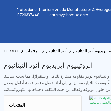
Professional Titanium Anode Manufacturer & Hydr
13726337448
catarey@homixe.com
م إيريديوم أنود التيتانيوم
أنود التيتانيوم
المنتجات
HOMIXE
الروثينيوم إيريديوم أنود التيتانيوم
والتيتانيوم توفر مقاومة ممتازة للتآكل واستقرارًا، مما يجعله مناسبًا
عالًا وموحدًا للتيار، مما يؤدي إلى أداء أفضل وعمر خدمة أطول. بفضل
المنتجات