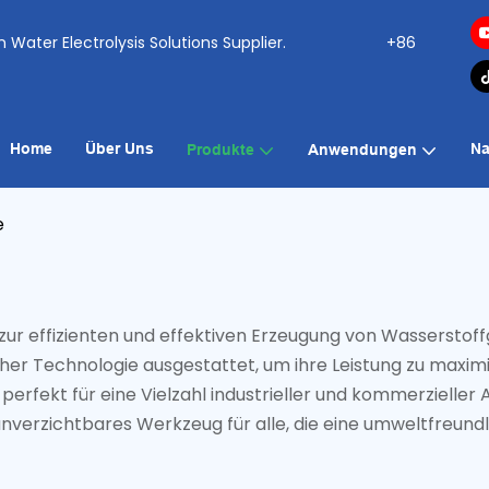
ogen Water Electrolysis Solutions Supplier.
+86
Home
Über Uns
Na
Produkte
Anwendungen
e
 zur effizienten und effektiven Erzeugung von Wasserstof
licher Technologie ausgestattet, um ihre Leistung zu maxi
perfekt für eine Vielzahl industrieller und kommerzielle
n unverzichtbares Werkzeug für alle, die eine umweltfreund