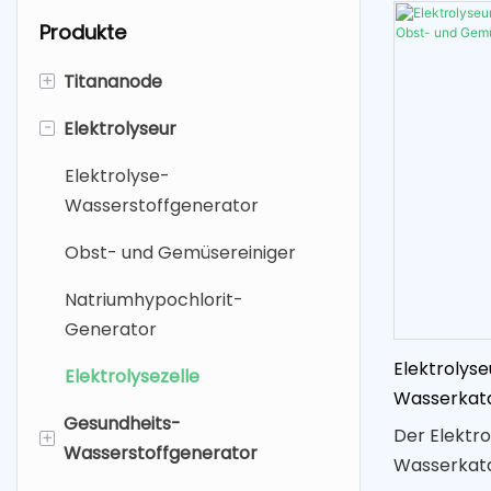
Produkte
+
Titananode
-
Elektrolyseur
Platinbeschichtete
Titananode
Elektrolyse-
Ruthenium-Iridium-Titan-
Wasserstoffgenerator
Anode
Obst- und Gemüsereiniger
MMO (SDA) Titananode
Natriumhypochlorit-
Generator
Elektrolyse
Elektrolysezelle
Wasserkata
Gesundheits-
und Gemüs
Der Elektro
+
Wasserstoffgenerator
Wasserkata