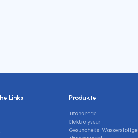
che Links
Produkte
Titananode
Elektrolyseur
Gesundheits-Wasserstoffge
e