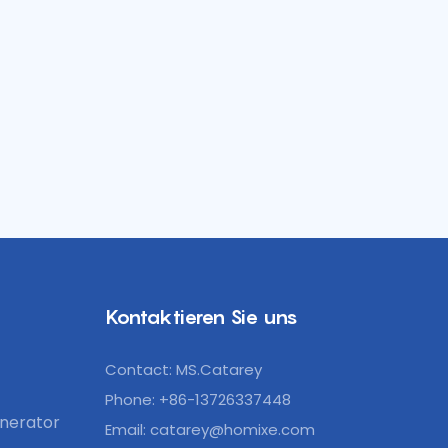
Kontaktieren Sie uns
Contact: MS.Catarey
Phone: +86-13726337448
nerator
Email:
catarey@homixe.com