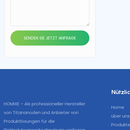
SENDEN SIE JETZT ANFRAGE
Nützli
HOMIXE – Als professioneller Hersteller
Home
von Titananoden und Anbieter von
über uns
Produktlösungen für die
Produkt
Elektrolytwassertechnologie verfügen