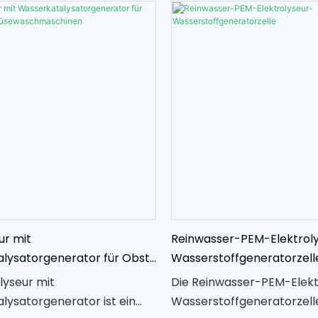
ur mit
Reinwasser-PEM-Elektrol
lysatorgenerator für Obst-
Wasserstoffgeneratorzell
ewaschmaschinen
lyseur mit
Die Reinwasser-PEM-Elekt
lysatorgenerator ist ein
Wasserstoffgeneratorzelle 