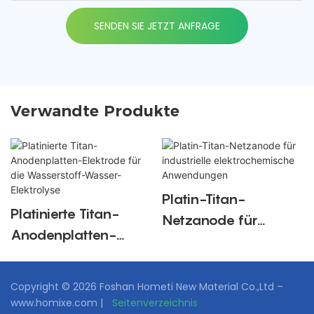
SENDEN SIE JETZT ANFRAGE
Verwandte Produkte
Platin-Titan-
Platinierte Titan-
Netzanode für
Anodenplatten-
industrielle
Elektrode für die
elektrochemische
Wasserstoff-
Anwendungen
Copyright © 2026 Foshan Hometi New Material Co.,Ltd –
Wasser-Elektrolyse
www.homixe.com |
Seitenverzeichnis