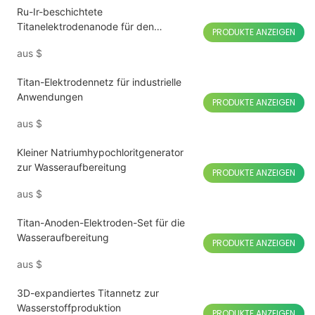
Ru-Ir-beschichtete
Titanelektrodenanode für den
PRODUKTE ANZEIGEN
Sterilisator zur Desinfektion von Obst
aus
$
und Gemüse
Titan-Elektrodennetz für industrielle
Anwendungen
PRODUKTE ANZEIGEN
aus
$
Kleiner Natriumhypochloritgenerator
zur Wasseraufbereitung
PRODUKTE ANZEIGEN
aus
$
Titan-Anoden-Elektroden-Set für die
Wasseraufbereitung
PRODUKTE ANZEIGEN
aus
$
3D-expandiertes Titannetz zur
Wasserstoffproduktion
PRODUKTE ANZEIGEN