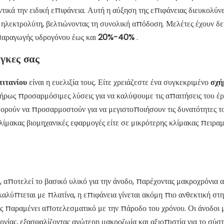
κά την ειδική επιφάνεια. Αυτή η αύξηση της επιφάνειας διευκολύνε
ηλεκτρολύτη, βελτιώνοντας τη συνολική απόδοση. Μελέτες έχουν δεί
 παραγωγής υδρογόνου έως και
20%-40%
.
άγκες σας
τιτανίου
είναι η ευελιξία τους. Είτε χρειάζεστε ένα συγκεκριμένο
σχ
ρως προσαρμόσιμες λύσεις για να καλύψουμε τις απαιτήσεις του έρ
ορούν να προσαρμοστούν για να μεγιστοποιήσουν τις δυνατότητες τ
ίμακας βιομηχανικές εφαρμογές είτε σε μικρότερης κλίμακας πειραμ
η, αποτελεί το βασικό υλικό για την άνοδο, παρέχοντας μακροχρόνια 
λύπτεται με πλατίνα, η επιφάνεια γίνεται ακόμη πιο ανθεκτική στη
ς παραμένει αποτελεσματικό με την πάροδο του χρόνου. Οι άνοδοι 
υργίας, εξασφαλίζοντας ανώτερη μακροζωία και αξιοπιστία για το σύσ