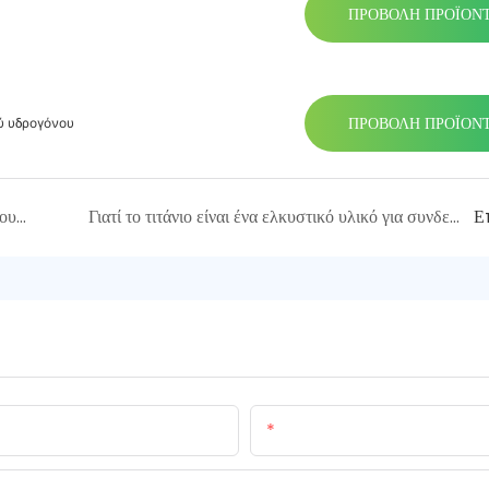
ΠΡΟΒΟΛΉ ΠΡΟΪΌΝ
ΠΡΟΒΟΛΉ ΠΡΟΪΌΝ
ύ υδρογόνου
Επαναληπτική ηλεκτρολυτική: η καινοτόμος ανόδου του Platinum Titanium By Homixe
Γιατί το τιτάνιο είναι ένα ελκυστικό υλικό για συνδετήρες που χρησιμοποιούνται σε κρίσιμα περιβάλλοντα
Ε
ΗΛΕΚΤΡΟΝΙΚΗ ΔΙΕΥΘΥ