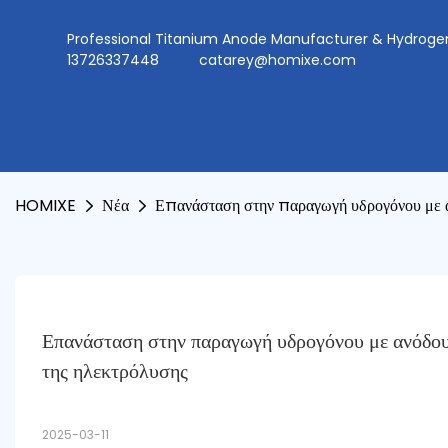
Professional Titanium Anode Manufacturer & Hydr
13726337448
catarey@homixe.com
HOMIXE
Νέα
Επανάσταση στην παραγωγή υδρογόνου με α
Επανάσταση στην παραγωγή υδρογόνου με ανόδους
της ηλεκτρόλυσης
2025-03-11