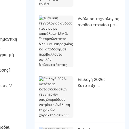
Ανάλυση τεχνολογίας
ανόδου τιτανίου με
επικάλυψη MMO:
Ξεπερνώντας το
σημαντική
δίλημμα μακροζωίας
ς
και απόδοσης σε
 γραμμή
περιβάλλοντα υψηλής
διαβρωτικότητας
Επιλογή 2026:
Κατάταξη
κατασκευαστών
γεννητριών
υποχλωριώδους
νατρίου - Ανάλυση
τεχνικών
χαρακτηριστικών
νοδοι