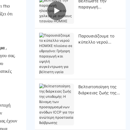
Βελτιώστε την
ι πιο
παραγωγή
ξει ότι
ηλεκτρολυτικού
χαλκού με ανόδους
τιτανίου HOMlXE
Παρουσιάζουμε το
κύπελλο νερού
ήμα
,
HOMIXE πλούσιο σε
υδρογόνο: Γρήγορη
γου σας.
παραγωγή και υψηλή
ου
συγκέντρωση για
ατικές
βέλτιστη υγεία
Βελτιστοποίηση της
διάρκειας ζωής της
υποδομής: Η δύναμη
αντοχή
των
προσαρμοσμένων
ν
ανόδων ICCP για την
μας έχουν
ανώτερη προστασία
τημα
διάβρωσης