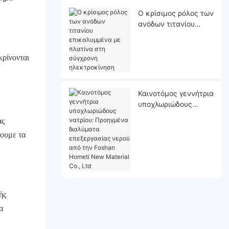
Ο κρίσιμος ρόλος των
ανόδων τιτανίου
επικαλυμμένα με
πλατίνα στη
ρίνονται
σύγχρονη
ηλεκτροκίνηση
Καινοτόμος γεννήτρια
υποχλωριώδους
νατρίου: Προηγμένα
ας
διαλύματα
χουμε τα
επεξεργασίας νερού
από την Foshan
Hometi New Material
Co., Ltd
ής
α