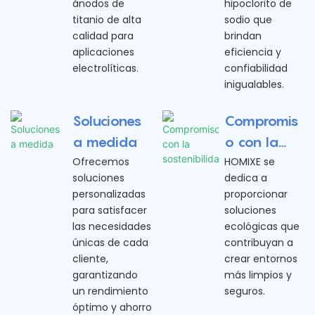
ánodos de
hipoclorito de
titanio de alta
sodio que
calidad para
brindan
aplicaciones
eficiencia y
electrolíticas.
confiabilidad
inigualables.
Soluciones
Compromis
a medida
o con la
sostenibilid
Ofrecemos
HOMIXE se
soluciones
dedica a
ad
personalizadas
proporcionar
para satisfacer
soluciones
las necesidades
ecológicas que
únicas de cada
contribuyan a
cliente,
crear entornos
garantizando
más limpios y
un rendimiento
seguros.
óptimo y ahorro