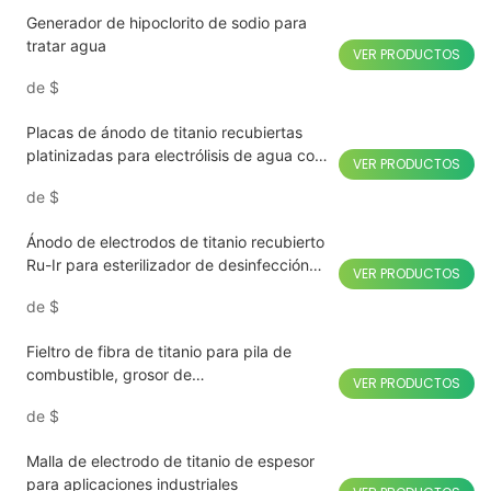
Generador de hipoclorito de sodio para
tratar agua
VER PRODUCTOS
de
$
Placas de ánodo de titanio recubiertas
platinizadas para electrólisis de agua con
VER PRODUCTOS
hidrógeno
de
$
Ánodo de electrodos de titanio recubierto
Ru-Ir para esterilizador de desinfección
VER PRODUCTOS
de frutas y verduras
de
$
Fieltro de fibra de titanio para pila de
combustible, grosor de
VER PRODUCTOS
0,25mm/0,4mm/0,6mm/0,8mm, marca
de
$
HOMIXE
Malla de electrodo de titanio de espesor
para aplicaciones industriales