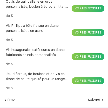
Outils de quincaillerie en gros
personnalisés, boulon à écrou en titane,
VOIR LES PRODUITS
pièces métalliques, pièces de machines
de
$
Cnc
Vis Phillips à tête fraisée en titane
personnalisées en usine
VOIR LES PRODUITS
de
$
Vis hexagonales extérieures en titane,
fabricants chinois personnalisés
VOIR LES PRODUITS
de
$
Jeu d'écrous, de boulons et de vis en
titane de haute qualité pour un usage
VOIR LES PRODUITS
industriel
de
$
Prev
Suivant