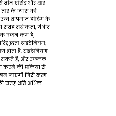
से तीन एसिड और क्षार
रू, तार के व्यास को
 उच्च तापमान हीटिंग के
खराब सतह सटीकता, गंभीर
्क वजन कम है,
रिशुद्धता टाइटेनियम;
षण होता है, टाइटेनियम
कते हैं, और उज्ज्वल
करने की प्रक्रिया से
बन जाएगी जिसे खत्म
 की सतह क्षति अधिक