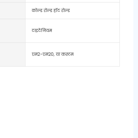
कोल्ड रोल्ड हॉट रोल्ड
टाइटेनियम
एम2-एम20, या कस्टम