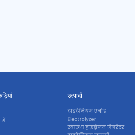
ड़ियां
उत्पादों
टाइटेनियम एनोड
Electrolyzer
 में
स्वास्थ्य हाइड्रोजन जेनरेटर