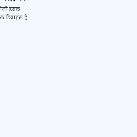
मिनी डबल
बल डिवाइस है
रेपी के लिए
चलते-फिरते
त्सीय
र्वक उत्पादन
नत प्रोटॉन
का उपयोग