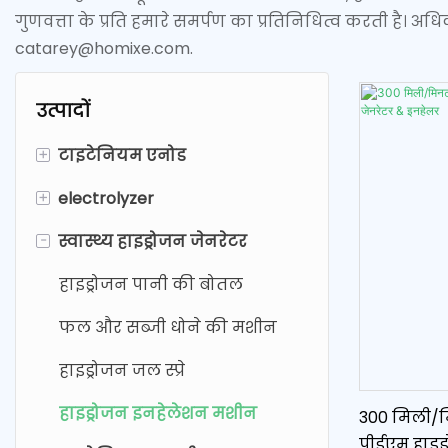
गुणवत्ता के प्रति हमारे समर्पण का प्रतिनिधित्व करती है। अ
catarey@homixe.com.
उत्पादों
+
टाइटेनियम एनोड
+
electrolyzer
प्लैटिनम लेपित टाइटेनियम
एनोड
-
स्वास्थ्य हाइड्रोजन जेनरेटर
इलेक्ट्रोलिसिस हाइड्रोजन
रूथेनियम इरिडियम टाइटेनियम
जेनरेटर
हाइड्रोजन पानी की बोतल
एनोड
फल एवं सब्जी शोधक
फल और सब्जी धोने की मशीन
एमएमओ (एसडीए) टाइटेनियम
सोडियम हाइपोक्लोराइट जेनरेटर
एनोड
हाइड्रोजन जल स्प्रे
इलेक्ट्रोलिसिस सेल
हाइड्रोजन इनहेलेशन मशीन
300 मिली/मि
पीईएम हाइड