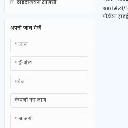
+
टाइटेनियम सामग्री
300 मिली/मि
टाइटेनियम फ़िल्टर
पीईएम हाइड
एक अत्याधु
टाइटेनियम मेष & प्लेट
अपनी जांच भेजें
थेरेपी के लि
टाइटेनियम पेंच
गैस का उत्
नाम
मिनट की प्र
चिकित्सीय 
एक केंद्रित
ई-मेल
फ़ोन
कंपनी का नाम
सामग्री