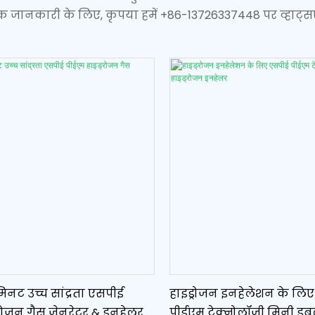
धिक जानकारी के लिए, कृपया हमें +86-13726337448 पर व्हाट्सएप
नट उच्च सांद्रता एसपीई
हाइड्रोजन इनहेलेशन के लि
्रोजन गैस जेनरेटर & इनहेलर
पीईएम टेक्नोलॉजी मिनी डब