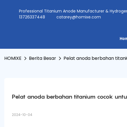
Professional Titanium Anode Manufacturer & Hydr
13726337448
catarey@homixe.com
Ho
HOMIXE
Berita Besar
Pelat anoda berbahan titani
Pelat anoda berbahan titanium cocok untuk
2024-10-04