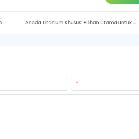
Botol kaya hidrogen untuk Olimpiade Paris
Anoda Titanium Khusus: Pilihan Utama untuk Meningkatkan Standar Industri
Email Kami