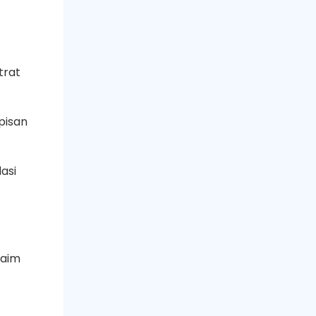
trat
pisan
asi
laim