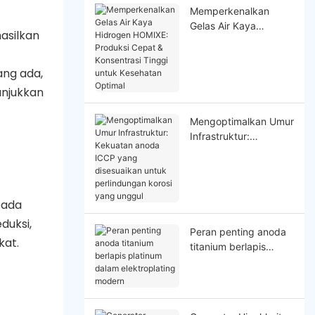
Memperkenalkan
Gelas Air Kaya
asilkan
Hidrogen HOMIXE:
Produksi Cepat &
Konsentrasi Tinggi
ang ada,
untuk Kesehatan
unjukkan
Optimal
Mengoptimalkan Umur
Infrastruktur:
Kekuatan anoda ICCP
yang disesuaikan
untuk perlindungan
korosi yang unggul
 pada
duksi,
Peran penting anoda
kat.
titanium berlapis
platinum dalam
elektroplating modern