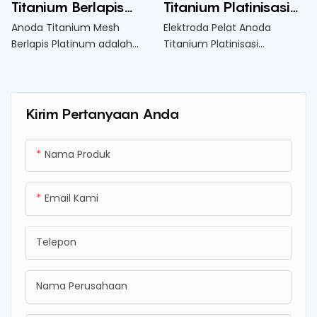
Titanium Berlapis
Titanium Platinisasi
Platinum
untuk Elektrolisis Air
Anoda Titanium Mesh
Elektroda Pelat Anoda
Berlapis Platinum adalah
Titanium Platinisasi
Hidrogen
elektroda yang sangat
digunakan dalam proses
tahan lama dan efisien
elektrolisis air hidrogen
yang digunakan dalam
untuk memisahkan air
proses pelapisan listrik dan
menjadi hidrogen dan
Kirim Pertanyaan Anda
elektrolisis
oksigen secara efisien
Nama Produk
Email Kami
Telepon
Nama Perusahaan