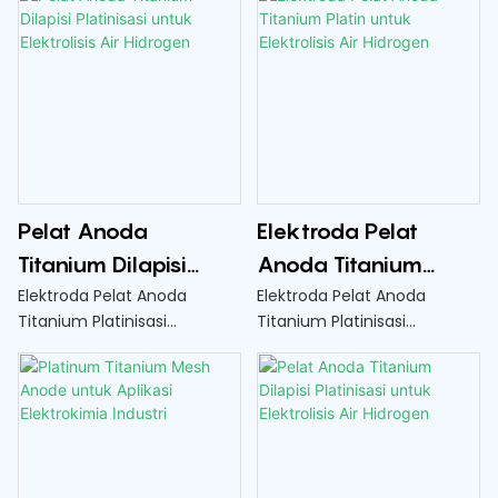
Pelat Anoda
Elektroda Pelat
Titanium Dilapisi
Anoda Titanium
Platinisasi untuk
Platin untuk
Elektroda Pelat Anoda
Elektroda Pelat Anoda
Titanium Platinisasi
Titanium Platinisasi
Elektrolisis Air
Elektrolisis Air
digunakan dalam proses
digunakan dalam proses
Hidrogen
Hidrogen
elektrolisis air hidrogen
elektrolisis air hidrogen
untuk memisahkan air
untuk memisahkan air
menjadi hidrogen dan
menjadi hidrogen dan
oksigen secara efisien
oksigen secara efisien