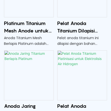
Platinum Titanium
Pelat Anoda
Mesh Anode untuk
Titanium Dilapisi
Aplikasi Elektrokimia
Platinisasi untuk
Anoda Titanium Mesh
Pelat anoda titanium ini
Berlapis Platinum adalah
dilapisi dengan bahan
Industri
Elektrolisis Air
solusi tahan lama dan
platinisasi, sehingga ideal
Hidrogen
berkinerja tinggi untuk
untuk digunakan dalam
aplikasi elektrokimia industri.
elektrolisis air hidrogen.
Basis titaniumnya
Lapisan platinisasi
memberikan ketahanan
membantu meningkatkan
terhadap korosi yang sangat
efisiensi dan daya tahan
baik, sedangkan lapisan
pelat anoda,
platinum memastikan
memungkinkan produksi
kinerja elektrokimia yang
hidrogen yang efektif dan
efisien dan andal
andal
Anoda Jaring
Pelat Anoda