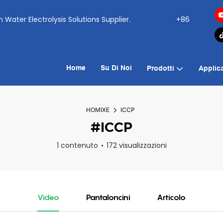
ogen Water Electrolysis Solutions Supplier.
+86
Home
Su Di Noi
Prodotti
Applic
HOMIXE
ICCP
#ICCP
1 contenuto
172 visualizzazioni
Video
Pantaloncini
Articolo