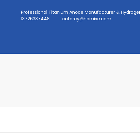
Professional Titanium Anode Manufacturer & Hydr
13726337448
catarey@homixe.com