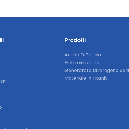
li
Prodotti
Anodo Di Titanio
Elettrolizzatore
Generatore Di Idrogeno Sani
Materiale In Titanio
ioni
o