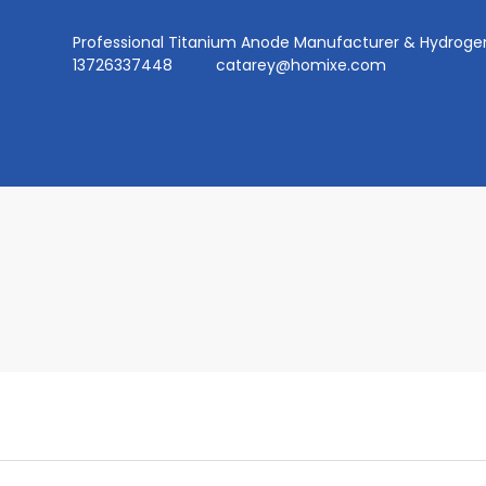
Professional Titanium Anode Manufacturer & Hydr
13726337448
catarey@homixe.com