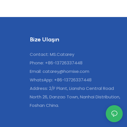
Bize Ulaşın
Contact: MS.Catarey
Phone: +86-13726337448
Email:
catarey@homixe.com
WhatsApp: +86-13726337448
Address: 2/F Plant, Liansha Central Road
North 26, Danzao Town, Nanhai Distribution,
Foshan China.