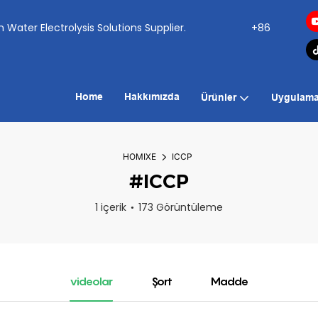
ogen Water Electrolysis Solutions Supplier.
+86
Home
Hakkımızda
Ürünler
Uygulama
HOMIXE
ICCP
#ICCP
1 içerik
173 Görüntüleme
videolar
Şort
Madde