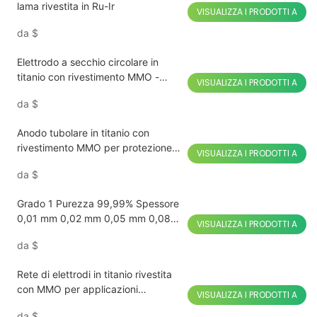
lama rivestita in Ru-Ir
VISUALIZZA I PRODOTTI A
da
$
Elettrodo a secchio circolare in
titanio con rivestimento MMO -
VISUALIZZA I PRODOTTI A
grado industriale
da
$
Anodo tubolare in titanio con
rivestimento MMO per protezione
VISUALIZZA I PRODOTTI A
catodica
da
$
Grado 1 Purezza 99,99% Spessore
0,01 mm 0,02 mm 0,05 mm 0,08
VISUALIZZA I PRODOTTI A
mm Rotolo di lamina di titanio puro
da
$
Rete di elettrodi in titanio rivestita
con MMO per applicazioni
VISUALIZZA I PRODOTTI A
industriali
da
$