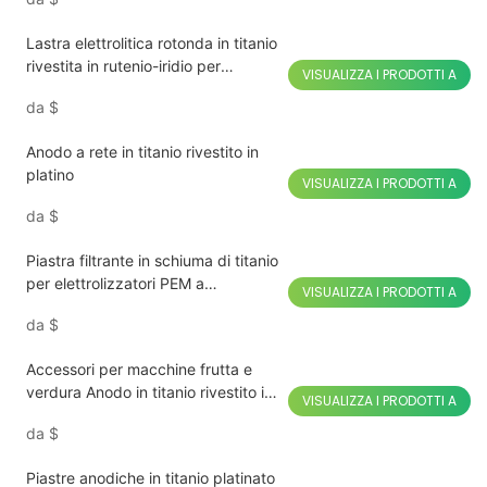
Lastra elettrolitica rotonda in titanio
rivestita in rutenio-iridio per
VISUALIZZA I PRODOTTI A
macchina per frutta e verdura
da
$
Anodo a rete in titanio rivestito in
platino
VISUALIZZA I PRODOTTI A
da
$
Piastra filtrante in schiuma di titanio
per elettrolizzatori PEM a
VISUALIZZA I PRODOTTI A
membrana a scambio protonico
da
$
Accessori per macchine frutta e
verdura Anodo in titanio rivestito in
VISUALIZZA I PRODOTTI A
rutenio-iridio
da
$
Piastre anodiche in titanio platinato