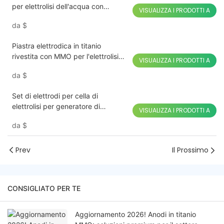
per elettrolisi dell'acqua con
VISUALIZZA I PRODOTTI A
idrogeno
da
$
Piastra elettrodica in titanio
rivestita con MMO per l'elettrolisi
VISUALIZZA I PRODOTTI A
dell'acqua nel cloratore salino
da
$
Set di elettrodi per cella di
elettrolisi per generatore di
VISUALIZZA I PRODOTTI A
ipoclorito di sodio
da
$
Prev
Il Prossimo
CONSIGLIATO PER TE
Aggiornamento 2026! Anodi in titanio