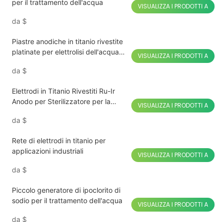
per il trattamento dell'acqua
VISUALIZZA I PRODOTTI A
da
$
Piastre anodiche in titanio rivestite
platinate per elettrolisi dell'acqua
VISUALIZZA I PRODOTTI A
con idrogeno
da
$
Elettrodi in Titanio Rivestiti Ru-Ir
Anodo per Sterilizzatore per la
VISUALIZZA I PRODOTTI A
disinfezione di frutta e verdura
da
$
Rete di elettrodi in titanio per
applicazioni industriali
VISUALIZZA I PRODOTTI A
da
$
Piccolo generatore di ipoclorito di
sodio per il trattamento dell'acqua
VISUALIZZA I PRODOTTI A
da
$