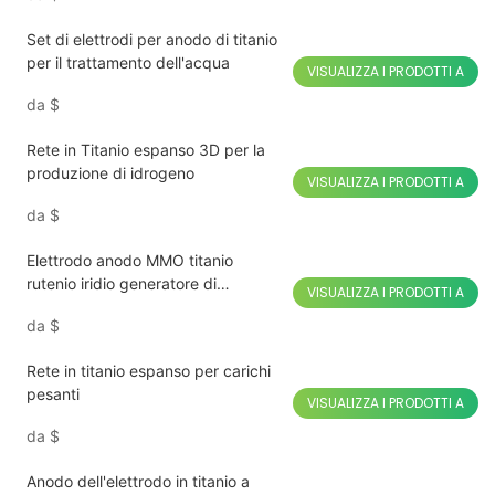
Set di elettrodi per anodo di titanio
per il trattamento dell'acqua
VISUALIZZA I PRODOTTI A
da
$
Rete in Titanio espanso 3D per la
produzione di idrogeno
VISUALIZZA I PRODOTTI A
da
$
Elettrodo anodo MMO titanio
rutenio iridio generatore di
VISUALIZZA I PRODOTTI A
ipoclorito
da
$
Rete in titanio espanso per carichi
pesanti
VISUALIZZA I PRODOTTI A
da
$
Anodo dell'elettrodo in titanio a