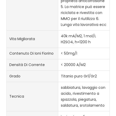
proprietà anticorrosione
5. La matrice può essere
riciclata e rivestita con
MMO per il riutilizzo 6.
Lunga vita lavorativa ecc
40k mA/M2, 1 mol/L
Vita Migliorata
H2SO4, h=1200 h
Contenuto Di Ioni Fiorino
< 50mg/l
Densità Di Corrente
< 20000 A/M2
Grado
Titanio puro Gr1/Gr2
sabbiatura, lavaggio con
acido, rivestimento a
Tecnica
spazzola, piegatura,
saldatura, srotolamento