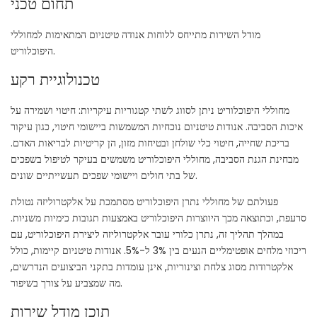
תחום טכני
מודל השירות מתייחס ללוחות אנודה טיטניום המתאימות למחוללי
היפוכלוריט.
טכנולוגיית רקע
מחוללי היפוכלוריט ניתן לסווג לשתי קטגוריות עיקריות: חיטוי ושמירה על
איכות הסביבה. אנודות טיטניום נוכחיות המשמשות ביישומי חיטוי, כגון עיקור
בריכת שחייה, חיטוי כלי שולחן ובטיחות מזון, הן קריטיות לבריאות האדם.
מבחינת הגנת הסביבה, מחוללי היפוכלוריט משמשים בעיקר לטיפול בשפכים
של בתי חולים ויישומי שפכים תעשייתיים שונים.
פעולתם של מחוללי נתרן היפוכלוריט מסתמכת על אלקטרוליזה נטולת
סרעפת, וכתוצאה מכך היווצרות היפוכלוריט באמצעות תגובות כימיות משניות.
במהלך תהליך זה, נתרן כלורי עובר אלקטרוליזה ליצירת היפוכלוריט, עם
ריכוזי מלחים אופטימליים הנעים בין 3% ל-5%. אנודות טיטניום קיימות, כולל
אלקטרודות מסוג צלחת וצינוריות, אינן עומדות בתקני הביצועים הנדרשים,
מה שמצביע על צורך בשיפור.
תוכן מודל שירות