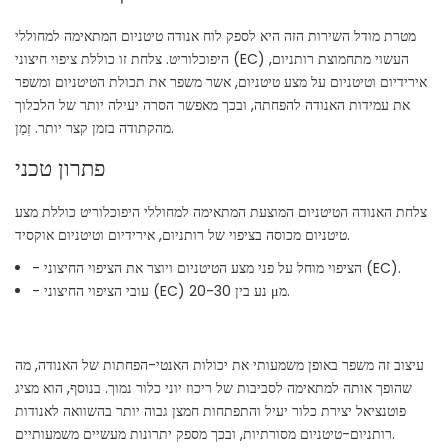
מטרת מודל השירות הזה היא לספק לוח אנודה טיטניום המתאימה למחוללי
היפוכלוריט. צלחת זו כוללת ציפוי חיצוני (EC) העשוי מתחמוצת רותניום,
אירידיום וטיטניום על מצע טיטניום, אשר משפר את תכולת הטיטניום ומשפר
את עמידות האנודה להפחתה, ובכך מאפשר הסרה יעילה יותר של הלכלוך
מהקתודה בזמן קצר יותר. זְמַן.
פתרון טכני
צלחת האנודה הטיטניום המוצעת המתאימה למחוללי היפוכלוריט כוללת מצע
טיטניום מכוסה בציפוי של רותניום, אירידיום וטיטניום אוקסיד.
- הציפוי מוחל על פני מצע הטיטניום ויוצר את הציפוי החיצוני (EC).
- עובי הציפוי החיצוני (EC) נע בין 20-30 μמ.
עיצוב זה משפר באופן משמעותי את יכולות האנטי-הפחתות של האנודה, מה
שהופך אותה למתאימה לסביבות של ריכוז יוני כלור נמוך. בנוסף, הוא מציג
פוטנציאל יצירת כלור יעיל והתפתחות חמצן גבוה יותר בהשוואה לאנודות
רותניום-טיטניום מסורתיות, ובכך מספק יתרונות מעשיים משמעותיים.