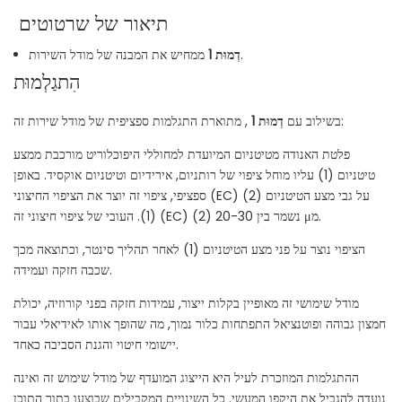
תיאור של שרטוטים
ממחיש את המבנה של מודל השירות.
דְמוּת 1
הִתגַלְמוּת
, מתוארת התגלמות ספציפית של מודל שירות זה:
בשילוב עם
דְמוּת 1
פלטת האנודה מטיטניום המיועדת למחוללי היפוכלוריט מורכבת ממצע
טיטניום (1) עליו מוחל ציפוי של רותניום, אירידיום וטיטניום אוקסיד. באופן
ספציפי, ציפוי זה יוצר את הציפוי החיצוני (EC) (2) על גבי מצע הטיטניום
(1). העובי של ציפוי חיצוני זה (EC) (2) נשמר בין 20-30 μמ.
הציפוי נוצר על פני מצע הטיטניום (1) לאחר תהליך סינטר, וכתוצאה מכך
שכבה חזקה ועמידה.
מודל שימושי זה מאופיין בקלות ייצור, עמידות חזקה בפני קורוזיה, יכולת
חמצון גבוהה ופוטנציאל התפתחות כלור נמוך, מה שהופך אותו לאידיאלי עבור
יישומי חיטוי והגנת הסביבה כאחד.
ההתגלמות המוזכרת לעיל היא הייצוג המועדף של מודל שימוש זה ואינה
נועדה להגביל את היקפו המעשי. כל השינויים המקבילים שבוצעו בתוך התוכן