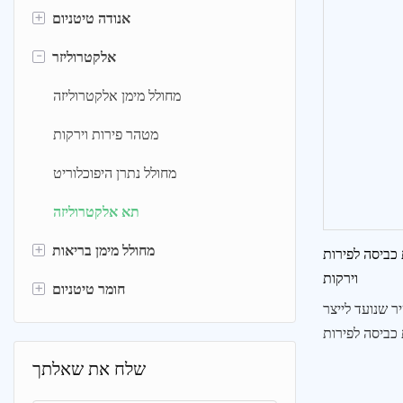
+
אנודה טיטניום
-
אנודה טיטניום מצופה פלטינה
אלקטרוליזר
רותניום אירידיום טיטניום אנודה
מחולל מימן אלקטרוליזה
MMO (SDA) אנודה טיטניום
מטהר פירות וירקות
מחולל נתרן היפוכלוריט
תא אלקטרוליזה
+
מחולל מימן בריאות
 כביסה לפירות
וירקות
+
בקבוק מים מימן
חומר טיטניום
ר שנועד לייצר
מכונת כביסה לפירות וירקות
מסנן טיטניום
 כביסה לפירות
זה לפירוק מים
צלחת טיטניום רשת &
תרסיס מי מימן
שלח את שאלתך
 טבעית ובטוחה