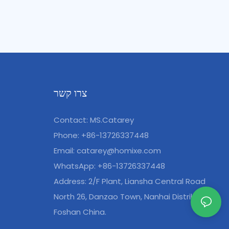
צרו קשר
Contact: MS.Catarey
Phone: +86-13726337448
Email:
catarey@homixe.com
WhatsApp: +86-13726337448
Address: 2/F Plant, Liansha Central Road
North 26, Danzao Town, Nanhai Distribution,
Foshan China.