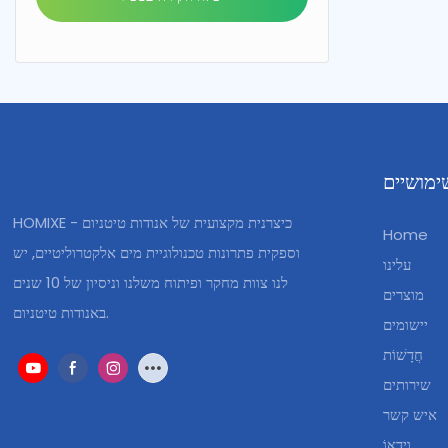
ימושיים
HOMIXE - כיצרנית מקצועית של אנודות טיטניום
Home
וספקית פתרונות טכנולוגיית מים אלקטרוליטיים, יש
עלינו
לנו צוות מחקר ופיתוח משלנו וניסיון של 10 שנים
מוצרים
באנודות טיטניום.
יישומים
חֲדָשׁוֹת
שירותים
איש קשר
וִידֵאוֹ