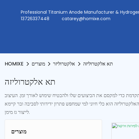
Professional Titanium Anode Manufacturer & Hydr
13726337448
catarey@homixe.com
תא אלקטרוליזה
אלקטרוליזר
מוצרים
HOMIXE
תא אלקטרוליזה
מתקדמת כדי למקסם את הביצועים שלו ולהבטיח שימוש לאורך זמן. העיצוב
קטרוליזה הוא כלי חיוני למי שמחפש פתרון ידידותי לסביבה ובר קיימא
לייצור גז מימן.
מוצרים