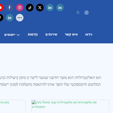
וִידֵאוֹ
איש קשר
שירותים
חֲדָשׁוֹת
יישומים
תא האלקטרוליזה הוא מוצר חדשני שנועד לייצר גז מימן ביעילות ובי
המלוטש והקומפקטי שלו הופך אותו להתאמה מושלמת למגוון יישומים