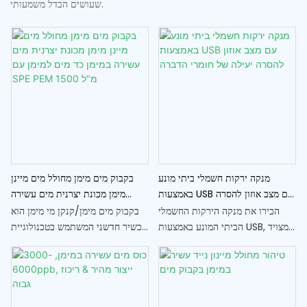
שעושים הבדל משמעותי.
מנקה ירקות חשמלי ביתי מונע
בקבוק מים מימן מחולל מים מיינן
באמצעות USB עם מצב אוזון להסרה
מימן מכונת יצרנית מים עשירה
יעילה של חומרי הדברה
במימן כד מים למימן עם SPE PEM
הכירו את מנקה הירקות החשמלי
בקבוק מים מימן/קנקן מי מימן הוא
1500 מ"ל
הביתי המונע באמצעות USB, המצויד
מכשיר חדשני המשתמש בטכנולוגיית
במצב אוזון להסרה יעילה של חומרי
SPE/PEM (Solid Polymer
הדברה. מכשיר נוח וקומפקטי זה
Electrolyte Membrane)
מבטיח לך ולמשפחתך ליהנות
מתקדמת לייצור מים עשירים במימן.
מתוצרת נקייה ובטוחה בבית
עם קיבולת של 1500 מ"ל, הוא
מושלם לשימוש יומיומי בבית,