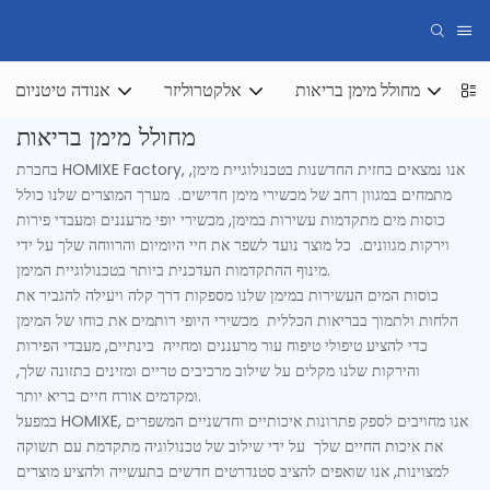
ום
מחולל מימן בריאות
אלקטרוליזר
אנודה טיטניום
מחולל מימן בריאות
בחברת HOMIXE Factory, אנו נמצאים בחזית החדשנות בטכנולוגיית מימן,
מתמחים במגוון רחב של מכשירי מימן חדישים. מערך המוצרים שלנו כולל
כוסות מים מתקדמות עשירות במימן, מכשירי יופי מרעננים ומעבדי פירות
וירקות מגוונים. כל מוצר נועד לשפר את חיי היומיום והרווחה שלך על ידי
מינוף ההתקדמות העדכנית ביותר בטכנולוגיית המימן.
כוסות המים העשירות במימן שלנו מספקות דרך קלה ויעילה להגביר את
הלחות ולתמוך בבריאות הכללית מכשירי היופי רותמים את כוחו של המימן
כדי להציע טיפולי טיפוח עור מרעננים ומחייה בינתיים, מעבדי הפירות
והירקות שלנו מקלים על שילוב מרכיבים טריים ומזינים בתזונה שלך,
ומקדמים אורח חיים בריא יותר.
במפעל HOMIXE, אנו מחויבים לספק פתרונות איכותיים וחדשניים המשפרים
את איכות החיים שלך על ידי שילוב של טכנולוגיה מתקדמת עם תשוקה
למצוינות, אנו שואפים להציב סטנדרטים חדשים בתעשייה ולהציע מוצרים