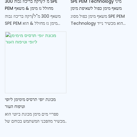
SPE PEM Technology מיני
300 מ"ל/דקה בריכוז גבוה SPE
משאף מימן כפול לשאיפת מימן
PEM מחולל גז מימן & משאף
משאף מימן כפול מסוג SPE PEM
משאף 300 מ"ל/דקה בריכוז גבוה
Technology הוא מכשיר נייד
SPE PEM מימן גז מחולל & הוא
המיועד לטיפול בשאיפת מימן. הוא
מכשיר חדשני המייצר גז מימן בטוהר
משתמש בטכנולוגיית ממברנות
גבוה לטיפול באינהלציה. עם קצב
חילופי פרוטונים מתקדמת לייצור
זרימה של 300 מ"ל לדקה, הוא
ואספקת גז מימן טיפולי ביעילות
מספק מקור מרוכז ויעיל של מימן
לשמירה על בריאות הנשימה בדרכים
לשימוש טיפולי
מכונת יופי תרסיס מימימן ליופי
וטיפוח העור
ספריי מים מימן מכונת ביוטי הוא
מכשיר מהפכני המשתמש בכוחם של
מים חדורי מימן כדי להעניק לחות
עמוקה ולהצעיר את העור. עם