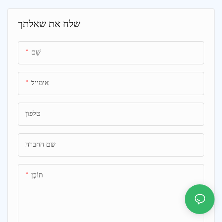
העיצוב הקומפקטי והנייד שלו, כלי
היופי הזה מושלם לטיפוח עור
שלח את שאלתך
בדרכים, ומספק ערפל מרענן לעור
זוהר וצעיר
שֵׁם
אימייל
טלפון
שם החברה
תוֹכֶן