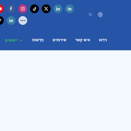
וִידֵאוֹ
איש קשר
שירותים
חֲדָשׁוֹת
יישומים