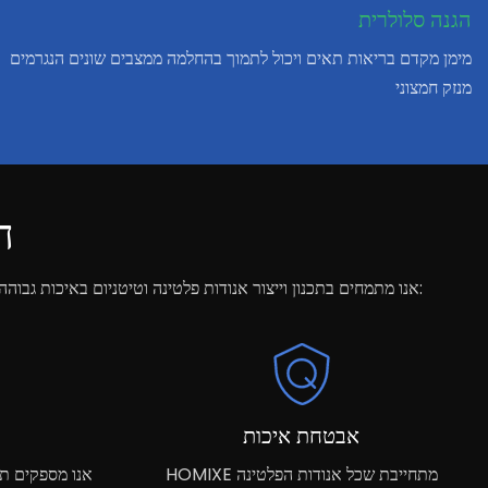
הגנה סלולרית
מימן מקדם בריאות תאים ויכול לתמוך בהחלמה ממצבים שונים הנגרמים
מנזק חמצוני
ה
ב-HOMIXE, אנו מתמחים בתכנון וייצור אנודות פלטינה וטיטניום באיכות גבוהה, כמו גם מודולים עשירים במימן עבור יישומים שונים. בנוסף למוצרים האיכותיים שלנו, אנו מספקים שירותי תמיכה מקיפים, כולל:
אבטחת איכות
HOMIXE מתחייבת שכל אנודות הפלטינה
אנו מספקים ת