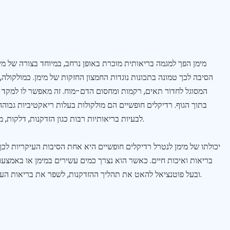
מימן הפך למגמה בריאותית מוכרת באופן נרחב, במיוחד בצורה של מי
הסיבה לכך טמונה בתכונות נוגדות החמצון החזקות של מימן. כמולקולה, 
המסוגל לחדור תאים, רקמות ומחסום הדם-מוח. זה מאפשר לו למקד ר
בתוך הגוף. רדיקלים חופשיים הם מולקולות בעלות ריאקטיביות גבוהה
לבעיות בריאותיות רבות כגון הזדקנות, דלקות, מחלות לב ומצבים כרוניים שונים.
יכולתו של מימן לנטרל רדיקלים חופשיים היא אחת הסיבות העיקריות לכך 
בריאות ואיכות חיים. כאשר הוא נצרך כמים עשירים במימן או באמצעות
ובעל פוטנציאל להאט את תהליך ההזדקנות, לשפר את בריאות העור ולהציע הקלה ממתח ועייפות.