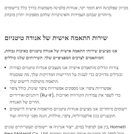
מכיוון שפלטינה היא חומר יקר, אנודות פלטינה משמשות בדרך כלל ביישומים
מיוחדים שבהם העמידות והאינרטיות שלהם מספקות יתרון מובהק.
שירות התאמה אישית של אנודה טיטניום
אנו מציעים שירותי התאמה אישית של אנודה טיטניום באיכות גבוהה,
המותאמים לצרכים הספציפיים שלך. השירותים שלנו כוללים:
צורות וגדלים מותאמים אישית: אנו מעצבים אנודות טיטניום בצורות
ובגדלים מדויקים כדי לענות על הדרישות המדויקות שלך, מה שמבטיח
התאמה מושלמת ליישום שלך.
אפשרויות ציפוי: אנו מספקים אפשרויות ציפוי שונות, כולל ציפוי
רותניום-אירידיום (Ru-Ir), כדי לשפר את עמידות הקורוזיה ואריכות
החיים של האנודה.
יישומים מיוחדים: אנו מציעים אנודות טיטניום מותאמות אישית ליישומים
תובעניים כגון אלקטרוליזה, ציפוי, סוללות, הגנה מפני קורוזיה ועוד.
בין אם לטיפול במים, ייצור אנרגיה או יישומים תעשייתיים שונים, Hometi
New Material Co., Ltd. יכול לספק לך פתרונות אנודה טיטניום עמידים