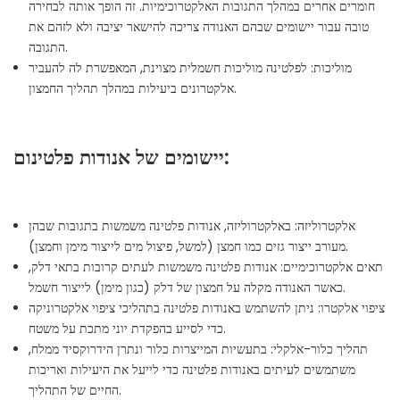
חומרים אחרים במהלך התגובות האלקטרוכימיות. זה הופך אותה לבחירה
טובה עבור יישומים שבהם האנודה צריכה להישאר יציבה ולא לזהם את
התגובה.
מוליכות: לפלטינה מוליכות חשמלית מצוינת, המאפשרת לה להעביר
אלקטרונים ביעילות במהלך תהליך החמצון.
יישומים של אנודות פלטינום:
אלקטרוליזה: באלקטרוליזה, אנודות פלטינה משמשות בתגובות שבהן
מעורב ייצור גזים כמו חמצן (למשל, פיצול מים לייצור מימן וחמצן).
תאים אלקטרוכימיים: אנודות פלטינה משמשות לעתים קרובות בתאי דלק,
כאשר האנודה מקלה על חמצון של דלק (כגון מימן) לייצור חשמל.
ציפוי אלקטרו: ניתן להשתמש באנודות פלטינה בתהליכי ציפוי אלקטרוניקה
כדי לסייע בהפקדת יוני מתכת על משטח.
תהליך כלור-אלקלי: בתעשיות המייצרות כלור ונתרן הידרוקסיד ממלח,
משתמשים לעיתים באנודות פלטינה כדי לייעל את היעילות ואריכות
החיים של התהליך.