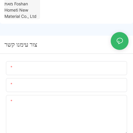
צור עימנו קשר
שֵׁם
אימייל
תוֹכֶן