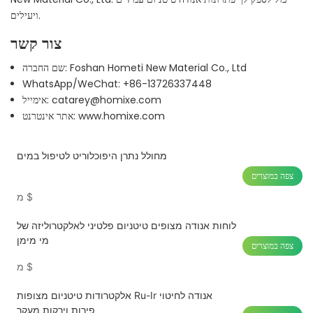
ויעילים.
צור קשר
שם החברה: Foshan Hometi New Material Co., Ltd
WhatsApp/WeChat: +86-13726337448
אימייל: catarey@homixe.com
אתר אינטרנט: www.homixe.com
מחולל נתרן היפוכלוריט לטיפול במים
צפה במוצרים
$
מ
לוחות אנודה מצופים טיטניום פלטיני לאלקטרוליזה של
מי מימן
צפה במוצרים
$
מ
אלקטרודות טיטניום מצופות Ru-Ir אנודה לחיטוי
פירות וירקות מעקר