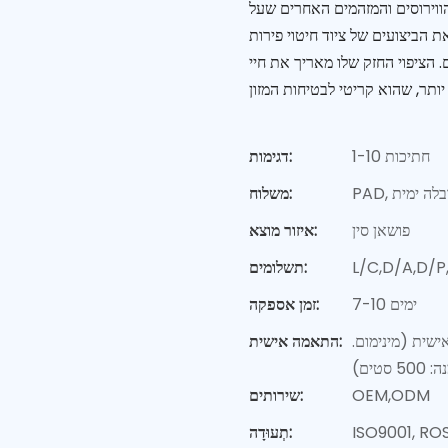
הווירוסים והמזהמים האחרים שעל
 הביצועים של ציוד חיטוי פירות
. הציפוי החזק שלו מאריך את חיי
1-10 חתיכות
דגימות:
 הובלה ימית
משלוח:
פושאן סין
איזור מוצא:
L/C,D/A,D/
תשלומים:
7-10 ימים
זמן אספקה:
אריזה מותאמת אישית (מינימום.
התאמה אישית:
OEM,ODM
שירותים:
ISO9001, RO
תְעוּדָה: