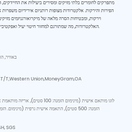
מתפרקים לחומרים בלתי מזיקים ומסירים ביעילות את החיידקים, 
הפירות והירקות. אלקטרודות מצופות רותניום אירידיום משפרות את
וירקות, ומבטיחות הסרה מלאה של מיקרואורגניזמים מזיקים
האלקטרודות, מה שמתורגם למחזור חיטוי יעיל ואפקטיבי יותר, שהוא קריטי לבטיחות המזון.
PAD, באוויר,
P,T/T,Western Union,MoneyGram,OA
לוגו מותאם אישית (מינימום הזמנה: 100 סטים), 
הזמנה: 500 סטים), התאמה אישית גרפית (מינימום. הזמנה: 500 סטים)
SH, SGS