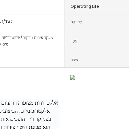
Operating Life
טֶכנִיקָה
טיטניום /TA2
מעקר פירות וירקות/אלקטרוליזה ב
מֵמַד
מים א
ציפוי
אלקטרודות מצופות רותניום אי
אלקטרוכימיים. הביצועים
בפני קורוזיה הופכים אות
הוא מכונת חיטוי פירות 