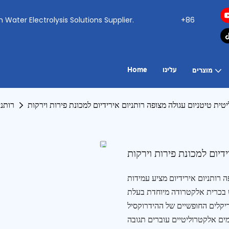
ogen Water Electrolysis Solutions Supplier.
+86
עלינו
Home
מוצרים
ית טיטניום עגולה מצופה רותניום אירידיום למכונת פירות וירקות
רותני
דיום למכונת פירות וירקות
ה רותניום אירידיום מציע עמידות
מש בכרית אלקטרודה מיוחדת בעלת
דיקלים החופשיים של ההידרוקסיל
יים עוברים תגובה REDOX עם המזהמים על פני הפירות והירקות,