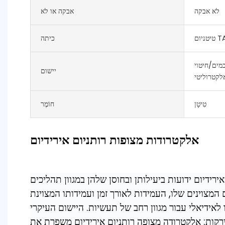
לא אבקה
אבקה או לא
TA 1
כיתה
מים/חיטוי
יישום
לקטרוליטי
טִיטָן
חוֹמֶר
אלקטרודות מצופות רותניום אירידיום
רידיום ידועות ביעילותן ובחוסן שלהן במגוון תהליכים
 המצוינים שלו, העמידות לאורך זמן ועמידותו המצוינת
ו לאידיאלי עבור מגוון רחב של תעשיות. היישום העיקרי
וירקות: אלקטרודה מצופה רותניום אירידיום משפרת את