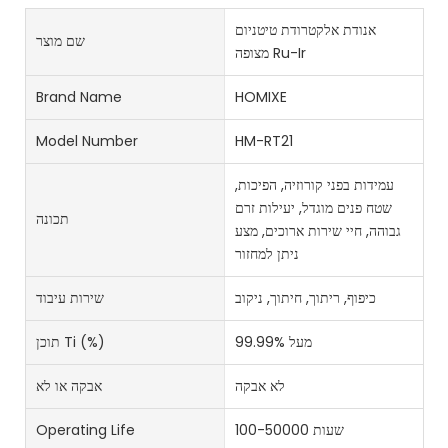
אנודת אלקטרודת טיטניום
שם מוצר
מצופה Ru-Ir
Brand Name
HOMIXE
Model Number
HM-RT21
עמידות בפני קורוזיה, הפיכות,
שטח פנים מוגדל, יעילות זרם
תכונה
גבוהה, חיי שירות ארוכים, מצע
ניתן למחזור
כיפוף, ריתוך, חיתוך, ניקוב
שירות עיבוד
מעל 99.99%
תוכן Ti (%)
לא אבקה
אבקה או לא
100-50000 שעות
Operating Life