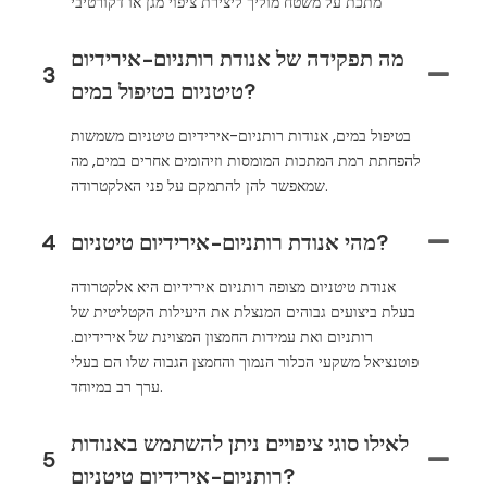
מתכת על משטח מוליך ליצירת ציפוי מגן או דקורטיבי
מה תפקידה של אנודת רותניום-אירידיום
3
טיטניום בטיפול במים?
בטיפול במים, אנודות רותניום-אירידיום טיטניום משמשות
להפחתת רמת המתכות המומסות וזיהומים אחרים במים, מה
שמאפשר להן להתמקם על פני האלקטרודה.
מהי אנודת רותניום-אירידיום טיטניום?
4
אנודת טיטניום מצופה רותניום אירידיום היא אלקטרודה
בעלת ביצועים גבוהים המנצלת את היעילות הקטליטית של
רותניום ואת עמידות החמצון המצוינת של אירידיום.
פוטנציאל משקעי הכלור הנמוך והחמצן הגבוה שלו הם בעלי
ערך רב במיוחד.
לאילו סוגי ציפויים ניתן להשתמש באנודות
5
רותניום-אירידיום טיטניום?