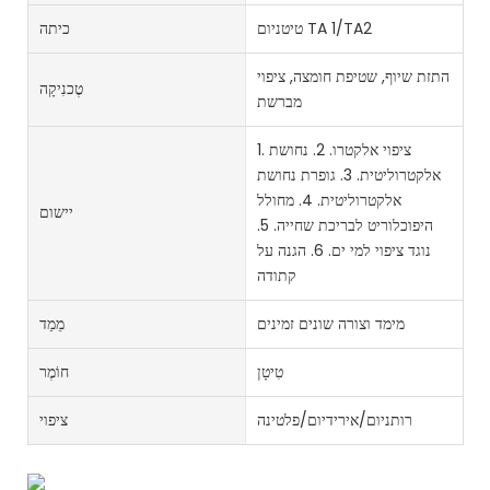
טיטניום TA 1/TA2
כיתה
התזת שיוף, שטיפת חומצה, ציפוי
טֶכנִיקָה
מברשת
1. ציפוי אלקטרו. 2. נחושת
אלקטרוליטית. 3. גופרת נחושת
אלקטרוליטית. 4. מחולל
יישום
היפוכלוריט לבריכת שחייה. 5.
נוגד ציפוי למי ים. 6. הגנה על
קתודה
מימד וצורה שונים זמינים
מֵמַד
טִיטָן
חוֹמֶר
רותניום/אירידיום/פלטינה
ציפוי