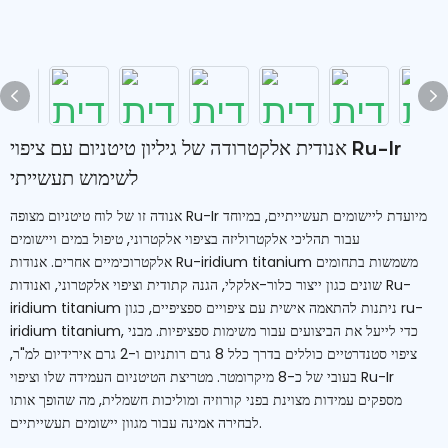
אנודית אלקטרודה של גיליון טיטניום עם ציפוי Ru-Ir
לשימוש תעשייתי
אנודה זו של לוח טיטניום מצופה Ru-Ir מיועדת ליישומים תעשייתיים, במיוחד
עבור תהליכי אלקטרוליזה בציפוי אלקטרוני, טיפול במים ויישומים
אלקטרוכימיים אחרים. אנודות Ru-iridium titanium משמשות בתחומים
שונים כגון ייצור כלור-אלקלי, הגנה קתודית וציפוי אלקטרוני, ואנודות Ru-
iridium titanium ניתנות להתאמה אישית עם ציפויים ספציפיים, כגון ru-
iridium titanium, כדי לייעל את הביצועים עבור משימות ספציפיות. מבני
ציפוי סטנדרטיים כוללים בדרך כלל 8 גרם רותניום ו-2 גרם אירידיום למ"ר,
בעובי של כ-8 מיקרומטר. מטריצת הטיטניום העמידה שלו וציפוי Ru-Ir
מספקים עמידות מצוינת בפני קורוזיה ומוליכות חשמלית, מה שהופך אותו
לבחירה אמינה עבור מגוון יישומים תעשייתיים.