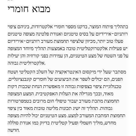
מבוא חומרי
בתהליך פיתוח המוצר, בדקנו מספר חומרי אלקטרודות, ביניהם ציפוי
רותניום-אירידיום על בסיס טיטניום ואנודת פלטינה מצופה טיטניום
פעלו טוב יותר, מכיוון שלציפוי תחמוצת מעורב רותניום-אירידיום
יש פעילות אלקטרוקטליטית טובה באמצעות תהליך מיוחד המצופה
על פני השטח של מצע הטיטניום, הן עמידות בפני קורוזיה והן יעילות
אלקטרוליטית גבוהה.
מסתבר שעל ידי מיקסום האינטראקציה של השלב הקטליטי ושטח
הפנים, הם יכולים לשפר את הביצועים של חומרים קונבנציונליים.
טכנולוגיית ציפוי בצפיפות גבוהה זו מאפשרת הנחת שכבות דקות
מאוד, ובכך מגדילה את העלות האפקטיבית. המצע המצופה
תחמוצת מתכת מעורב יעבור טיפולי חום מרובים בטמפרטורות
גבוהות. תהליך זה ישיג תכונות מליטה טובות מאוד בין ציפוי
תחמוצת המתכת המעורב למצע. מצע הטיטניום יכול להיות מצופה
מחדש, מוליך חשמלי ופעיל קטליטית בדיוק כמו אנודת סוללה
חדשה.