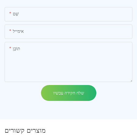
שֵׁם
אימייל
תוֹכֶן
שלח חקירה עכשיו
מוצרים קשורים