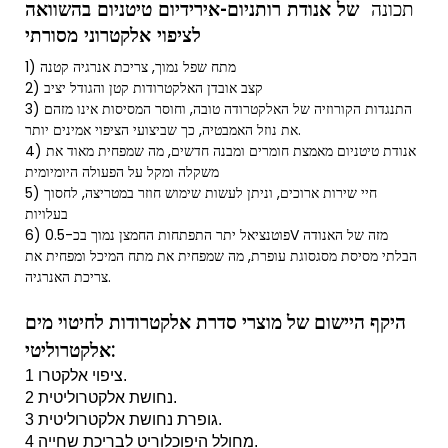
תכונה
של אנודת רותניום-אירידיום טיטניום בהשוואה
לציפוי אלקטרוני מסורתי
1) מתח שפל נמוך, צריכת אנרגיה קטנה
2) קצב אובדן האלקטרודות קטן והגודל יציב
3) התנגדות הקורוזיה של האלקטרודה טובה, וחוסר המסיסות אינו מזהם
את נוזל האמבטיה, כך שביצועי הציפוי אמינים יותר.
4) אנודת טיטניום מאמצת חומרים ומבנה חדשים, מה שמפחית מאוד את
משקלה ומקל על הפעולה היומיומית
5) חיי שירות ארוכים, וניתן לעשות שימוש חוזר במטריצה, לחסוך
בעלויות
6) פוטנציאל יתר התפתחות החמצן נמוך בכ-0.5V מזה של האנודה
הבלתי מסיסת מסגסוגת עופרת, מה שמפחית את מתח המיכל ומפחית את
צריכת האנרגיה.
היקף היישום של מוצרי סדרת אלקטרודות לחיטוי מים
אלקטרוליטי:
1 ציפוי אלקטרו.
2 נחושת אלקטרוליטית.
3 גופרת נחושת אלקטרוליטית.
4 מחולל היפוכלוריט לבריכת שחייה.