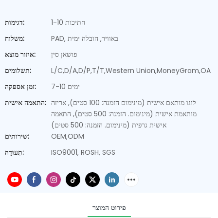
1-10 חתיכות
דגימות:
PAD, באוויר, הובלה ימית
משלוח:
פושאן סין
איזור מוצא:
L/C,D/A,D/P,T/T,Western Union,MoneyGram,OA
תשלומים:
7-10 ימים
זמן אספקה:
לוגו מותאם אישית (מינימום הזמנה: 100 סטים), אריזה
התאמה אישית:
מותאמת אישית (מינימום. הזמנה: 500 סטים), התאמה
אישית גרפית (מינימום. הזמנה: 500 סטים)
OEM,ODM
שירותים:
ISO9001, ROSH, SGS
תְעוּדָה:
פירוט המוצר