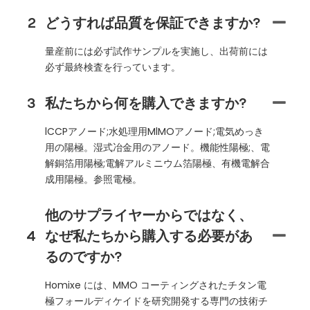
2
どうすれば品質を保証できますか?
量産前には必ず試作サンプルを実施し、出荷前には
必ず最終検査を行っています。
3
私たちから何を購入できますか?
lCCPアノード;水処理用MlMOアノード;電気めっき
用の陽極。湿式冶金用のアノード。機能性陽極;、電
解銅箔用陽極;電解アルミニウム箔陽極、有機電解合
成用陽極。参照電極。
他のサプライヤーからではなく、
4
なぜ私たちから購入する必要があ
るのですか?
Homixe には、MMO コーティングされたチタン電
極フォールディケイドを研究開発する専門の技術チ