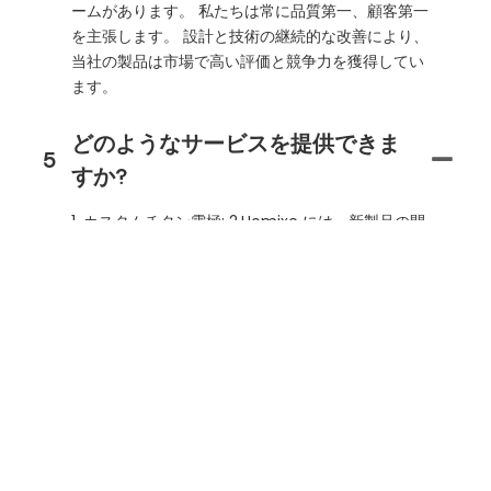
ームがあります。 私たちは常に品質第一、顧客第一
を主張します。 設計と技術の継続的な改善により、
当社の製品は市場で高い評価と競争力を獲得してい
ます。
どのようなサービスを提供できま
5
すか?
1. カスタムチタン電極; 2.Homixe には、新製品の開
発を支援する優れた革新的な技術エンジニアがいま
す。 3. 助言および技術支援。 4. OEM; 5.Homixeは
加速寿命試験、塗膜X線試験、塗膜厚さ試験、ヘリ
ウム漏れ検知試験、接触抵抗試験、電気化学的性能
試験などを提供できます。 6.Homixeはテスト用に
無料または有料のサンプルを提供できます。
どのような配送条件、支払い通
6
貨、支払いタイプを受け入れます