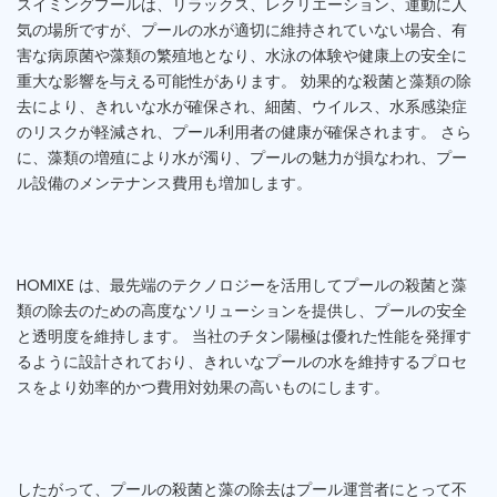
スイミングプールは、リラックス、レクリエーション、運動に人
気の場所ですが、プールの水が適切に維持されていない場合、有
害な病原菌や藻類の繁殖地となり、水泳の体験や健康上の安全に
重大な影響を与える可能性があります。 効果的な殺菌と藻類の除
去により、きれいな水が確保され、細菌、ウイルス、水系感染症
のリスクが軽減され、プール利用者の健康が確保されます。 さら
に、藻類の増殖により水が濁り、プールの魅力が損なわれ、プー
ル設備のメンテナンス費用も増加します。
HOMIXE は、最先端のテクノロジーを活用してプールの殺菌と藻
類の除去のための高度なソリューションを提供し、プールの安全
と透明度を維持します。 当社のチタン陽極は優れた性能を発揮す
るように設計されており、きれいなプールの水を維持するプロセ
スをより効率的かつ費用対効果の高いものにします。
したがって、プールの殺菌と藻の除去はプール運営者にとって不