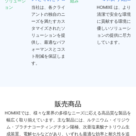
リューショ
み
当社は、各クライ
HOMIXE は、より
アントの独自のニ
清潔で安全な環境
ン
ーズを満たすカス
に貢献する環境に
タマイズされたソ
優しいソリューシ
リューションを提
ョンの提供に尽力
供し、最適なパフ
しています。
ォーマンスとコス
ト削減を保証しま
す。
販売商品
HOMIXEでは、様々な業界の多様なニーズに応える高品質な製品を
幅広く取り揃えています。主な製品には、ルテニウム・イリジウ
ム・プラチナコーティングチタン陽極、次亜塩素酸ナトリウム生
成装置、電解セルなどがあり、いずれも最適な効率と耐久性を追