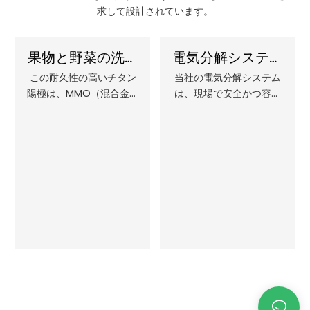
求して設計されています。
果物と野菜の洗浄
電気分解システム
機用のMMOコー
– 安全で簡単な現
この耐久性の高いチタン
当社の電気分解システム
陽極は、MMO（混合金属
は、現場で安全かつ容易
ティングされたチ
場での次亜塩素酸
酸化物）コーティングが
に次亜塩素酸ナトリウム
タン陽極耐久性の
ナトリウム製造
施され、果物・野菜洗浄
を直接生成することを可
あるチタン陽極
機向けに特別に設計され
能にし、費用対効果が高
ています。効率的で持続
く効率的な水消毒ソリュ
的な電解消毒を実現し、
ーションを提供します。
高品質で安全な農産物を
メンテナンスは最小限で
保証します。
済むため、様々な用途に
おいて信頼性が高く便利
な選択肢となります。