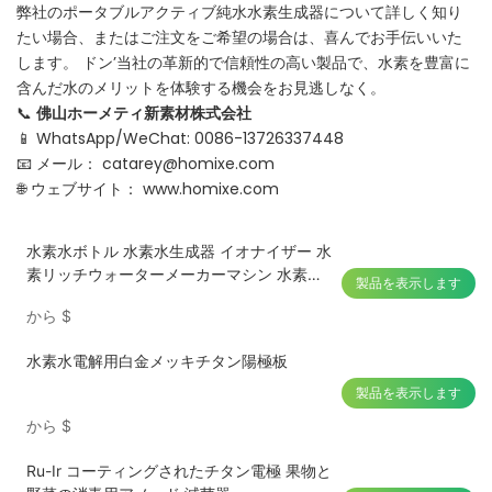
弊社のポータブルアクティブ純水水素生成器について詳しく知り
たい場合、またはご注文をご希望の場合は、喜んでお手伝いいた
します。 ドン’当社の革新的で信頼性の高い製品で、水素を豊富に
含んだ水のメリットを体験する機会をお見逃しなく。
📞
佛山ホーメティ新素材株式会社
📱 WhatsApp/WeChat: 0086-13726337448
📧 メール：
catarey@homixe.com
🌐 ウェブサイト：
www.homixe.com
水素水ボトル 水素水生成器 イオナイザー 水
素リッチウォーターメーカーマシン 水素水
製品を表示します
ピッチャー SPE PEM 1500ml付き
から
$
水素水電解用白金メッキチタン陽極板
製品を表示します
から
$
Ru-Ir コーティングされたチタン電極 果物と