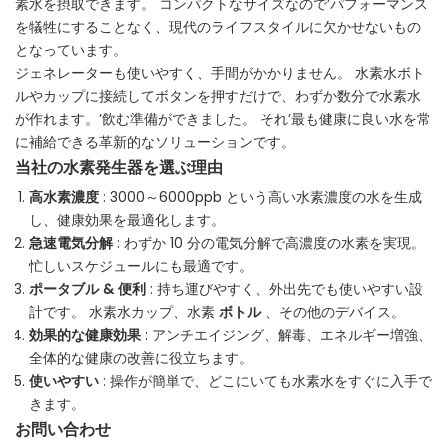
素水を摂取できます。 コンパクトなサイズなので’パフォーマンス
を犠牲にすることなく、現代のライフスタイルに欠かせないもの
となっています。
ジェネレーターも使いやすく、手間がかかりません。 水素水ボト
ルやカップに接続してボタンを押すだけで、わずか数分で水素水
が作れます。’飲む準備ができました。 それ’最も健康に良い水を常
に補給できる革新的なソリューションです。
当社の水素発生器を選ぶ理由
高水素濃度
: 3000～6000ppb という高い水素濃度の水を生成
し、健康効果を最適化します。
急速電気分解
: わずか 10 分の電気分解で高濃度の水素を実現。
忙しいスケジュールにも最適です。
ポータブル & 便利
: 持ち運びやすく、外出先でも使いやすい設
計です。 水素水カップ、水素
ボトル
、その他のデバイス。
効果的な健康効果
: アンチエイジング、解毒、エネルギー増強、
全体的な健康の改善に役立ちます。
使いやすい
: 操作が簡単で、どこにいても水素水をすぐに入手で
きます。
お問い合わせ