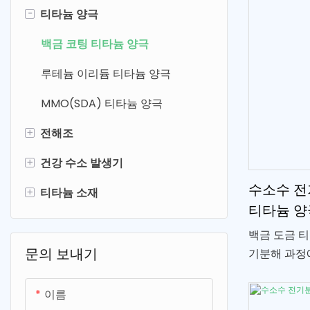
-
티타늄 양극
백금 코팅 티타늄 양극
루테늄 이리듐 티타늄 양극
MMO(SDA) 티타늄 양극
+
전해조
+
건강 수소 발생기
전기분해 수소발생기
수소수 전
+
티타늄 소재
과일 및 야채 정수기
수소물병
티타늄 양
차아염소산나트륨 생성기
과일 및 야채 세탁기
티타늄 필터
백금 도금 
전기분해 셀
수소수분무
티타늄 메쉬 & 플레이트
문의 보내기
기분해 과정
으로 분리하
수소 흡입 기계
티타늄 나사
이름