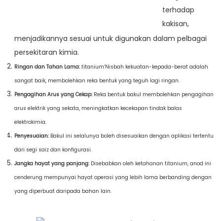
terhadap
kakisan,
menjadikannya sesuai untuk digunakan dalam pelbagai
persekitaran kimia.
Ringan dan Tahan Lama:
titanium’Nisbah kekuatan-kepada-berat adalah
sangat baik, membolehkan reka bentuk yang teguh lagi ringan.
Pengagihan Arus yang Cekap:
Reka bentuk bakul membolehkan pengagihan
arus elektrik yang sekata, meningkatkan kecekapan tindak balas
elektrokimia.
Penyesuaian:
Bakul ini selalunya boleh disesuaikan dengan aplikasi tertentu
dari segi saiz dan konfigurasi.
Jangka hayat yang panjang:
Disebabkan oleh ketahanan titanium, anod ini
cenderung mempunyai hayat operasi yang lebih lama berbanding dengan
yang diperbuat daripada bahan lain.