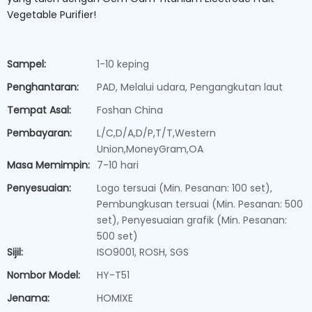
Vegetable Purifier!
Sampel:
1-10 keping
Penghantaran:
PAD, Melalui udara, Pengangkutan laut
Tempat Asal:
Foshan China
Pembayaran:
L/C,D/A,D/P,T/T,Western
Union,MoneyGram,OA
Masa Memimpin:
7-10 hari
Penyesuaian:
Logo tersuai (Min. Pesanan: 100 set),
Pembungkusan tersuai (Min. Pesanan: 500
set), Penyesuaian grafik (Min. Pesanan:
500 set)
Sijil:
ISO9001, ROSH, SGS
Nombor Model:
HY-T51
Jenama:
HOMIXE