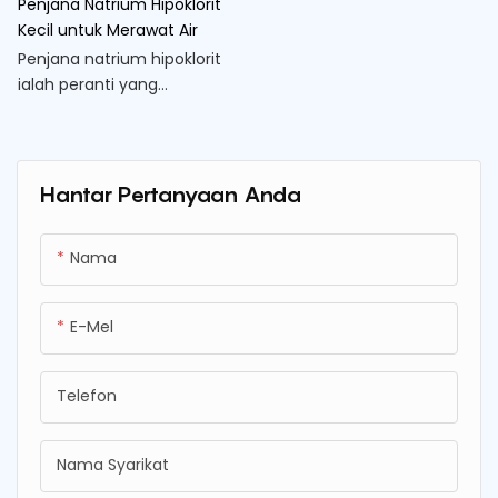
Penjana Natrium Hipoklorit
Kecil untuk Merawat Air
Penjana natrium hipoklorit
ialah peranti yang
digunakan untuk
penghasilan natrium
hipoklorit, pembasmi kuman
yang biasa digunakan untuk
Hantar Pertanyaan Anda
merawat air
Nama
E-Mel
Telefon
Nama Syarikat