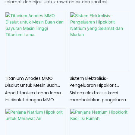
selamat dan hijau untuk rawatan air dan sanitasi.
Titanium Anodes MMO
Sistem Elektrolisis-
Disalut untuk Mesin Buah
Pengeluaran Hipoklorit
dan Sayuran Mesin Tinggi
Natrium yang Selamat dan
Anod titanium tahan lama
Sistem elektrolisis kami
Titanium Lama
Mudah
ini disalut dengan MMO
membolehkan pengeluaran
(campuran logam oksida)
hipoklorit natrium yang
dan direka khusus untuk
selamat dan mudah secara
digunakan dalam mesin
langsung di lokasi,
basuh buah dan sayur. Ia
menyediakan penyelesaian
menyediakan pembasmian
kos efektif dan cekap untuk