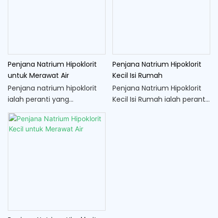
kuman elektrolitik yang
membasmi air. Dengan
cekap dan tahan lama
penyelenggaraan yang
untuk memastikan hasil
minimum diperlukan, sistem
yang berkualiti tinggi dan
ini merupakan pilihan yang
selamat
boleh dipercayai dan
Penjana Natrium Hipoklorit
Penjana Natrium Hipoklorit
mudah untuk pelbagai
untuk Merawat Air
Kecil Isi Rumah
aplikasi
Penjana natrium hipoklorit
Penjana Natrium Hipoklorit
ialah peranti yang
Kecil Isi Rumah ialah peranti
digunakan untuk
padat dan mudah yang
penghasilan natrium
membolehkan pengeluaran
hipoklorit, pembasmi kuman
natrium hipoklorit di tapak,
yang biasa digunakan untuk
pembasmi kuman dan agen
merawat air
pembersih yang biasa
digunakan