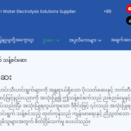
ogen Water Electrolysis Solutions Supplier.
+86
ှနျုပျတို့အကွောငျး
အချက်အလ
ဥပမာ ၊
အပ္ပလီကေးများ
က် သန့်စင်ဆေး
်ဆေး
 ဟင်းသီးဟင်းရွက်များကို အန္တရာယ်ရှိသော ပိုးသတ်ဆေးနှင့် ဘက်တီ
င့်နည်းပညာကို အသုံးပြု၍ ဤသန့်စင်စက်သည် ညစ်ညမ်းမှုနှင့် အ
်းပြီး အသုံးပြုရလွယ်ကူသော ဒီဇိုင်းဖြင့် ၎င်းသည် အသုံးပြုရ
းရွက် သန့်စင်သည့် ထုတ်ကုန်သည် ကျန်းမာရေးနှင့် ညီညွတ်သော စာ
ိသူများအတွက် စိတ်ငြိမ်သက်မှု ပေးပါသည်။