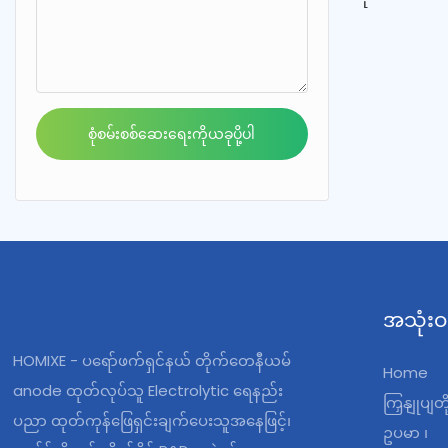
အခြားညစ်ညမ်
သန့်စင်ပေးခ
ရန်အတွက် အ
ကိရိယာတစ်ခ
အသုံးပြုခြင
စုံစမ်းစစ်ဆေးရေးကိုယခုပို့ပါ
အစားအစာအတွက
သော သစ်သီးမ
ကို ခံစားနို
အသုံးဝ
HOMIXE - ပရော်ဖက်ရှင်နယ် တိုက်တေနီယမ်
Home
anode ထုတ်လုပ်သူ Electrolytic ရေနည်း
ကြှနျုပျတ
ပညာ ထုတ်ကုန်ဖြေရှင်းချက်ပေးသူအနေဖြင့်၊
ဥပမာ ၊