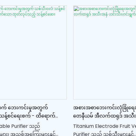
သည် သင့်အစားအစာ ပြုပြင်ရေး
သန့်ရှင်းပြီး စားသုံးရန် ဘေးက
ာင်ရည်ကို ထိန်းသိမ်းရန်နှင့်
သေချာစေသည်။ အဆင့်မြင့်နည
ဖြစ်အောင် ထိန်းသိမ်းရန်အတွက်
အသုံးပြု၍ လတ်ဆတ်သော သစ
စိတ်အပိုင်းများဖြစ်သည်။ ဤ
နှင့် ဟင်းသီးဟင်းရွက်များကို စာ
းများသည် သင့်အိမ်မီးဖိုချောင်ရှိ
သင့်စိတ်ကို အေးချမ်းစေပါသ
့် ဟင်းသီးဟင်းရွက်မျိုးစုံကို
်စွာ စီမံဆောင်ရွက်နိုင်
ေချာစေပါသည်။
် ဘေးကင်းမှုအတွက်
အစားအစာဘေးကင်းလုံခြုံရေး
သန့်စင်ရေးစက် - ထိရောက်သော
တေနီယမ် အီလက်ထရုဒ် အသီး
် သန့်စင်ဆေး
ဟင်းသီးဟင်းရွက် သန့်စင်ဆေ
able Purifier သည်
Titanium Electrode Fruit 
ျား၊ အညစ်အကြေးများနှင့်
Purifier သည် သစ်သီးများနှင့်