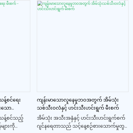
သန့်စင်ရေး
ကျန်းမာသောလူနေမှုဘဝအတွက် အိမ်သုံး
င်းသော
သစ်သီးဝလံနှင့် ဟင်းသီးဟင်းရွက် မီးစက်
သန့်စင်သည့်
အိမ်သုံး အသီးအနှံနှင့် ဟင်းသီးဟင်းရွက်စက်
များကို
ဂျင်နရေတာသည် သင့်နေ့စဉ်စားသောက်မှုတွင်