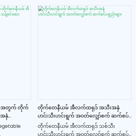
င်းကြောင်း
ပိုမိုအာဟာရပြည့်ဝသော ထုတ်ကုန်များကို
်းပညာကို
အလွယ်တကူထည့်သွင်းနိုင်ရန် ကူညီပေး
်သီးဝလံများ
ပါသည်။ ၎င်း၏အသုံးပြုရလွယ်ကူသောဒီဇိုင်း
းသုံးခြင်းဖြင့်
နှင့် အစွမ်းထက်သောစွမ်းရည်များဖြင့် ဤစက်
ည်။
သည် ကျန်းမာသောလူနေမှုဘဝကိုမြှင့်တင်ရန်
နှင့် လတ်ဆတ်သောအသီးအနှံများနှင့်
ဟင်းသီးဟင်းရွက်များ၏အကျိုးကျေးဇူးများ
ကိုပိုမိုခံစားနိုင်စေရန်အတွက်အကောင်းဆုံး
ဖြစ်သည်။
အတွက် တိုက်
တိုက်တေနီယမ် အီလက်ထရုဒ် အသီးအနှံ
အနှံ
ဟင်းသီးဟင်းရွက် အ၀တ်လျှော်စက် ဆက်စပ်
း
ပစ္စည်းများ
Vegetable
တိုက်တေနီယမ် အီလက်ထရုဒ် သစ်သီး
ဟင်းသီးဟင်းရွက် အ၀တ်လျှော်စက် ဆက်စပ်