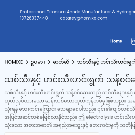
Professional Titanium Anode Manufacturer & Hydr
13726337448
catarey@homixe.com
Home
ကြ
HOMIXE
ဥပမာ ၊
ဓာတ်ဆီ
သစ်သီးနှင့် ဟင်းသီးဟင်းရွ
သစ်သီးနှင့် ဟင်းသီးဟင်းရွက် သန့်စင
သစ်သီးနှင့် ဟင်းသီးဟင်းရွက် သန့်စင်ဆေးသည် သစ်သီးများနှင့်
ထုတ်လုပ်ထားသော ဆန်းသစ်သောထုတ်ကုန်တစ်ခုဖြစ်သည်။ အဆင့်မြ
သုံးရန် ဘေးကင်းကြောင်း သေချာစေပါသည်။ ၎င်း၏ကျစ်လစ်သိပ်သည
အပြင်အဆင်တစ်ခုဖြစ်လာနိုင်သည်။ ဤ electrolysis ဟင်းသီးဟင်
သုံးသော အစားအစာ၏ အရည်အသွေးနှင့် ဘေးကင်းမှုကို သတိပြုမ