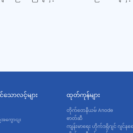
းပစ္စည်းများကို သေချာစွာ
ဟင်းသီးဟင်းရွက်များမှ ပိုးသ
ြင်းဖြင့် အစားအစာဘေးကင်းစေ
ဘက်တီးရီးယားများနှင့် အခြား
စွမ်းထက်ပြီး ထိရောက်သော
ကို ဘေးကင်းစွာ ထိရောက်စွာ ဖ
ုဖြစ်သည်။ ဤသန့်စင်စက်ကို
ဒီဇိုင်းထုတ်ထားသည့် စက်တစ်
်းဖြင့် သင်သည် သင်၏နေ့စဉ်
ခေတ်မီနည်းပညာကို အသုံးပြု
် ပိုမိုသန့်ရှင်းပြီး ဘေးကင်း
စက်သည် အစားအစာဘေးကင်း
ျားနှင့် ဟင်းသီးဟင်းရွက်များ
သေချာစေရန်နှင့် ကျန်းမာရေးန
င်မည်ဖြစ်သည်။
စားသောက်မှုအလေ့အထကို မြှင
ပါသည်။
င်သောလင့်များ
ထုတ်ကုန်များ
တိုက်တေနီယမ် Anode
ဓာတ်ဆီ
ို့အကွောငျး
ကျန်းမာရေး ဟိုက်ဒရိုဂျင် ဂျင်န