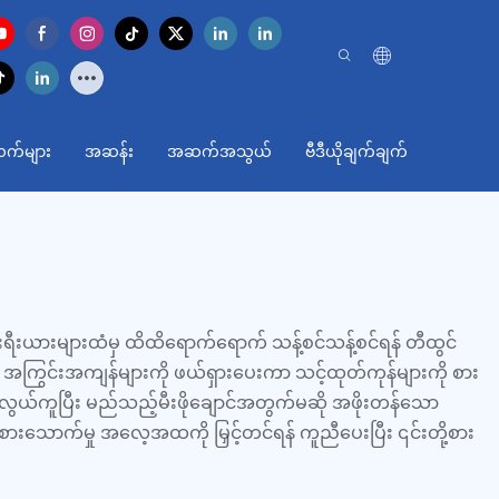
က်များ
အဆန်း
အဆက်အသွယ်
ဗီဒီယိုချက်ချက်
းရီးယားများထံမှ ထိထိရောက်ရောက် သန့်စင်သန့်စင်ရန် တီထွင်
ကြွင်းအကျန်များကို ဖယ်ရှားပေးကာ သင့်ထုတ်ကုန်များကို စား
လွယ်ကူပြီး မည်သည့်မီးဖိုချောင်အတွက်မဆို အဖိုးတန်သော
းသောက်မှု အလေ့အထကို မြှင့်တင်ရန် ကူညီပေးပြီး ၎င်းတို့စား