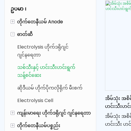
ဥပမာ ၊
+
တိုက်တေနီယမ် Anode
-
ဓာတ်ဆီ
Platinum Coated Titanium
Anode
Electrolysis ဟိုက်ဒရိုဂျင်
Ruthenium Iridium Titanium
ဂျင်နရေတာ
Anode
သစ်သီးနှင့် ဟင်းသီးဟင်းရွက်
MMO (SDA) တိုက်တေနီယမ် အန်
သန့်စင်ဆေး
ဒိတ်
ဆိုဒီယမ် ဟိုက်ပိုကလိုရိုက် မီးစက်
အိမ်သုံး အစိ
Electrolysis Cell
ဟင်းသီးဟင်
+
ကျန်းမာရေး ဟိုက်ဒရိုဂျင် ဂျင်နရေတာ
ပစ္စည်းများ
အိမ်သုံး အစိ
ဟင်းသီး ဟင
+
တိုက်တေနီယမ်ပစ္စည်း
ဟိုက်ဒရိုဂျင်ရေပုလင်း