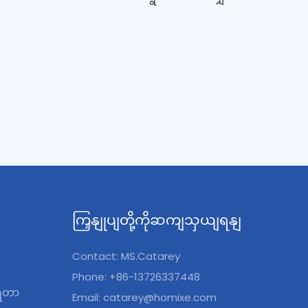
တ်ဆေးများ၊
ပစ္စည်းများသည် သစ်သီးနှင့်
ညစ်ညမ်းမှုများ
ဟင်းသီးဟင်းရွက် အ၀တ်လျှော်စက်များ၏
ယ်ရှားရန်
သန့်ရှင်းရေးနှင့် သန့်စင်မှုစွမ်းရည်ကို မြှင့်တင်
ခုဖြစ်သည်။
ရန် ဒီဇိုင်းထုတ်ထားသည်။ တိုက်တေနီယမ်
၍ ဤသန့်စင်
လျှပ်ကူးပစ္စည်းများသည် ပိုးသတ်ဆေးများ၊
ကြောင်း
ဘက်တီးရီးယားများနှင့် အခြားသော
ှင့်ညီညွတ်သော
ညစ်ညမ်းမှုများကို ထိရောက်စွာ ဖယ်ရှားရန်
့်တင်ပေး
ကူညီပေးပြီး ထုတ်ကုန်များကို သေချာစွာ
သန့်စင်ပြီး စားသုံးရန် ဘေးကင်းကြောင်း
သေချာစေပါသည်။
ကြှနျုပျတို့ကိုဆကျသှယျရနျ
Contact: MS.Catarey
Phone: +86-13726337448
ရေတာ
Email:
catarey@homixe.com