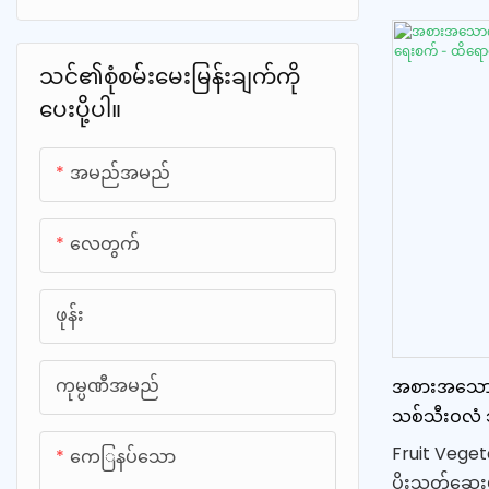
ပစ္စည်းများ
သစ်သီးနှင့် ဟင်းသီးဟင်းရွက်
တိုက်တေနီယမ် Filter
စက်၏ စွမ်းဆေ
အဝတ်လျှော်စက်
အကောင်းဆုံး
တိုက်တေနီယမ်ကွက် & ပြား
သင်၏စုံစမ်းမေးမြန်းချက်ကို
မရှိမဖြစ် အ
ဟိုက်ဒရိုဂျင်ရေဖြန်း
ပေးပို့ပါ။
တိုက်တေနီယမ်ဝက်အူ
ဆက်စပ်ပစ္စည်
ဟိုက်ဒရိုဂျင်ရှူသွင်းစက်
သစ်သီးများနှင
အမည်အမည်
လွယ်ကူထိရောက
ကြောင်း သ
လေတွက်
ဖုန်း
ကုမ္ပဏီအမည်
အစားအသောက
သစ်သီးဝလံ 
ထုတ်လုပ်သည့
Fruit Veget
ကေြနပ်သော
ပိုးသတ်ဆေးမ