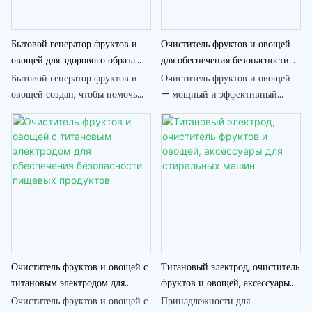
на домашней кухне.
Бытовой генератор фруктов и
Очиститель фруктов и овощей
овощей для здорового образа
для обеспечения безопасности
жизни
пищевых продуктов -
Бытовой генератор фруктов и
Очиститель фруктов и овощей
эффективное очищающее
овощей создан, чтобы помочь
— мощный и эффективный
средство для продуктов
вам легко включать больше
инструмент для обеспечения
питательных продуктов в свой
безопасности пищевых
ежедневный рацион. Благодаря
продуктов путем тщательной
удобному дизайну и мощным
очистки продуктов от
возможностям эта машина
пестицидов, грязи и других
идеально подходит для
загрязнений. Используя этот
пропаганды здорового образа
очиститель, вы сможете
жизни и облегчения
наслаждаться более чистыми и
использования преимуществ
безопасными фруктами и
свежих фруктов и овощей.
овощами для повседневного
Очиститель фруктов и овощей с
Титановый электрод, очиститель
питания.
титановым электродом для
фруктов и овощей, аксессуары
обеспечения безопасности
для стиральных машин
Очиститель фруктов и овощей с
Принадлежности для