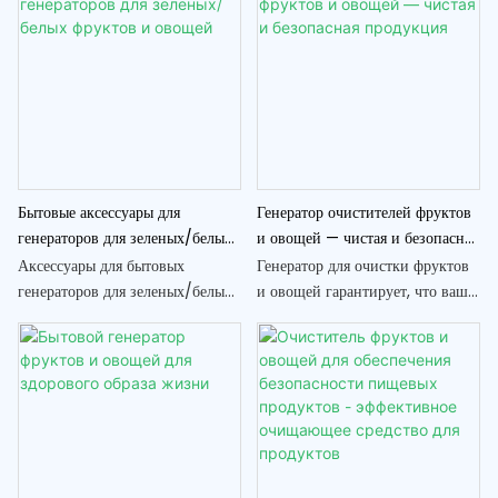
Бытовые аксессуары для
Генератор очистителей фруктов
генераторов для зеленых/белых
и овощей — чистая и безопасная
фруктов и овощей
продукция
Аксессуары для бытовых
Генератор для очистки фруктов
генераторов для зеленых/белых
и овощей гарантирует, что ваши
фруктов и овощей являются
продукты будут чистыми и
важными компонентами для
безопасными для употребления.
поддержания и оптимизации
Используя передовые
производительности вашего
технологии, он устраняет
пищевого оборудования. Эти
вредные загрязнения и бактерии,
аксессуары помогут вам легко и
обеспечивая вам душевное
эффективно обрабатывать
спокойствие, наслаждаясь
разнообразные фрукты и овощи
свежими фруктами и овощами.