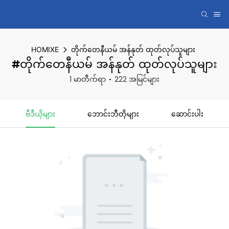
HOMIXE
တိုက်တေနီယမ် အန်နုတ် ထုတ်လုပ်သူများ
#တိုက်တေနီယမ် အန်နုတ် ထုတ်လုပ်သူများ
1 မာတိိက်ရာ
222 အမြင်များ
ဗီဒီယိုများ
ဘောင်းဘီတိုများ
ဆောင်းပါး