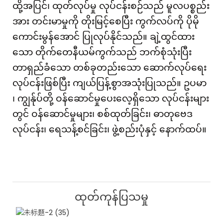
ထို့အပြင်၊ ထုတ်လုပ်မှု လုပ်ငန်းစဉ်သည် မူလပစ္စည်း
အား တင်းမာမှုကို တိုးမြင့်စေပြီး ကွက်လပ်ကို ပိုမို
ကောင်းမွန်အောင် ပြုလုပ်နိုင်သည်။ ချဲ့ထွင်ထား
သော တိုက်တေနီယမ်ကွက်သည် ဘက်စုံသုံးပြီး
တာရှည်ခံသော တစ်ခုတည်းသော ဆောက်လုပ်ရေး
လုပ်ငန်းဖြစ်ပြီး ကျယ်ပြန့်စွာအသုံးပြုသည်။
ဥပမာ
၊ ကျွန်ုပ်တို့ ဝန်ဆောင်မှုပေးလေ့ရှိသော လုပ်ငန်းများ
တွင် ဝန်ဆောင်မှုများ၊ စစ်ထုတ်ခြင်း၊ ဓာတုဗေဒ
လုပ်ငန်း၊ ရေသန့်စင်ခြင်း၊ ဖွဲ့စည်းပုံနှင့်
နောက်ထပ်။
ထုတ်ကုန်ပြသမှု