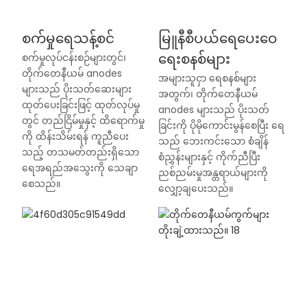
စက်မှုရေသန့်စင်
မြူနီစီပယ်ရေပေးဝေ
ရေးစနစ်များ
စက်မှုလုပ်ငန်းစဉ်များတွင်၊
တိုက်တေနီယမ် anodes
အများသူငှာ ရေစနစ်များ
များသည် ပိုးသတ်ဆေးများ
အတွက်၊ တိုက်တေနီယမ်
ထုတ်ပေးခြင်းဖြင့် ထုတ်လုပ်မှု
anodes များသည် ပိုးသတ်
တွင် တည်ငြိမ်မှုနှင့် ထိရောက်မှု
ခြင်းကို ပိုမိုကောင်းမွန်စေပြီး ရေ
ကို ထိန်းသိမ်းရန် ကူညီပေး
သည် ဘေးကင်းသော စံချိန်
သည့် တသမတ်တည်းရှိသော
စံညွှန်းများနှင့် ကိုက်ညီပြီး
ရေအရည်အသွေးကို သေချာ
ညစ်ညမ်းမှုအန္တရာယ်များကို
စေသည်။
လျှော့ချပေးသည်။