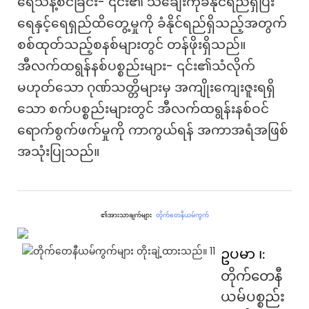
ရေသန့်စင်ခြင်း- ၎င်း၏ သံချေးကိုခံနိုင်ရည်ရှိပြီး
ရေနှင့်ရေရှည်ထိတွေ့မှုကို ခံနိုင်ရည်ရှိသည့်အတွက်
စစ်ထုတ်သည့်စနစ်များတွင် တန်ဖိုးရှိသည်။
အီလက်ထရွန်နစ်ပစ္စည်းများ- ၎င်း၏သံလိုက်
မဟုတ်သော ဂုဏ်သတ္တိများမှ အကျိုးကျေးဇူးရရှိ
သော စက်ပစ္စည်းများတွင် အီလက်ထရွန်းနစ်ဝင်
ရောက်စွက်ဖက်မှုကို ကာကွယ်ရန် အကာအရံအဖြစ်
အသုံးပြုသည်။
၏အားသာချက်များ
တိုက်တေနီယမ်ကွက်
ဥပမာ ၊:
တိုက်တေနီ
ယမ်ပစ္စည်း