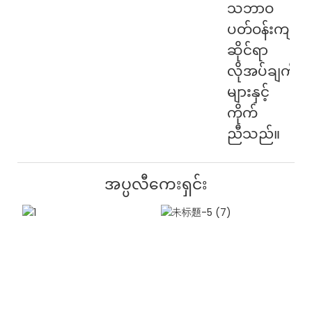
သဘာဝ
ပတ်ဝန်းကျင်
ဆိုင်ရာ
လိုအပ်ချက်
များနှင့်
ကိုက်
ညီသည်။
အပ္ပလီကေးရှင်း