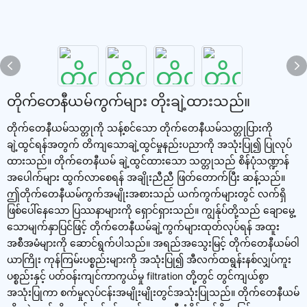
တိုက်တေနီယမ်ကွက်များ တိုးချဲ့ထားသည်။
တိုက်တေနီယမ်သတ္တုကို သန့်စင်သော တိုက်တေနီယမ်သတ္တုပြားကို
ချဲ့ထွင်ရန်အတွက် တိကျသောချဲ့ထွင်မှုနည်းပညာကို အသုံးပြု၍ ပြုလုပ်
ထားသည်။ တိုက်တေနီယမ် ချဲ့ထွင်ထားသော သတ္တုသည် စိန်ပုံသဏ္ဍာန်
အပေါက်များ ထွက်လာစေရန် အချိုးညီညီ ဖြတ်တောက်ပြီး ဆန့်သည်။
ဤတိုက်တေနီယမ်ကွက်အမျိုးအစားသည် ယက်ကွက်များတွင် လက်ရှိ
ဖြစ်ပေါ်နေသော ပြဿနာများကို ရှောင်ရှားသည်။ ကျွန်ုပ်တို့သည် ချောမွေ့
သောမျက်နှာပြင်ဖြင့် တိုက်တေနီယမ်ချဲ့ကွက်များထုတ်လုပ်ရန် အထူး
အစီအမံများကို ဆောင်ရွက်ပါသည်။ အရည်အသွေးမြင့် တိုက်တေနီယမ်ဝါ
ယာကြိုး ကုန်ကြမ်းပစ္စည်းများကို အသုံးပြု၍ အီလက်ထရွန်းနစ်လျှပ်ကူး
ပစ္စည်းနှင့် ပတ်ဝန်းကျင်ကာကွယ်မှု filtration တို့တွင် တွင်ကျယ်စွာ
အသုံးပြုကာ စက်မှုလုပ်ငန်းအမျိုးမျိုးတွင်အသုံးပြုသည်။ တိုက်တေနီယမ်