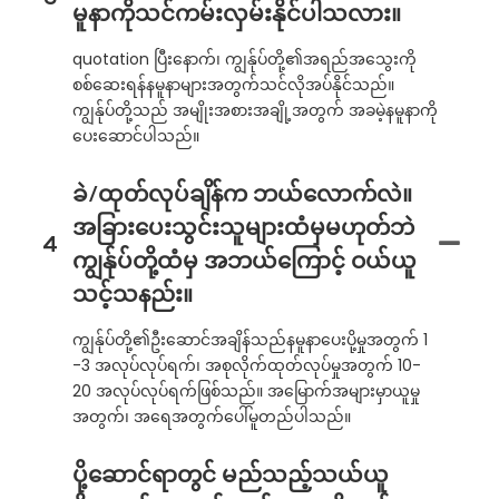
မူနာကိုသင်ကမ်းလှမ်းနိုင်ပါသလား။
quotation ပြီးနောက်၊ ကျွန်ုပ်တို့၏အရည်အသွေးကို
စစ်ဆေးရန်နမူနာများအတွက်သင်လိုအပ်နိုင်သည်။
ကျွန်ုပ်တို့သည် အမျိုးအစားအချို့အတွက် အခမဲ့နမူနာကို
ပေးဆောင်ပါသည်။
ခဲ/ထုတ်လုပ်ချိန်က ဘယ်လောက်လဲ။
အခြားပေးသွင်းသူများထံမှမဟုတ်ဘဲ
4
ကျွန်ုပ်တို့ထံမှ အဘယ်ကြောင့် ဝယ်ယူ
သင့်သနည်း။
ကျွန်ုပ်တို့၏ဦးဆောင်အချိန်သည်နမူနာပေးပို့မှုအတွက် 1
-3 အလုပ်လုပ်ရက်၊ အစုလိုက်ထုတ်လုပ်မှုအတွက် 10-
20 အလုပ်လုပ်ရက်ဖြစ်သည်။ အမြောက်အများမှာယူမှု
အတွက်၊ အရေအတွက်ပေါ်မူတည်ပါသည်။
ပို့ဆောင်ရာတွင် မည်သည့်သယ်ယူ