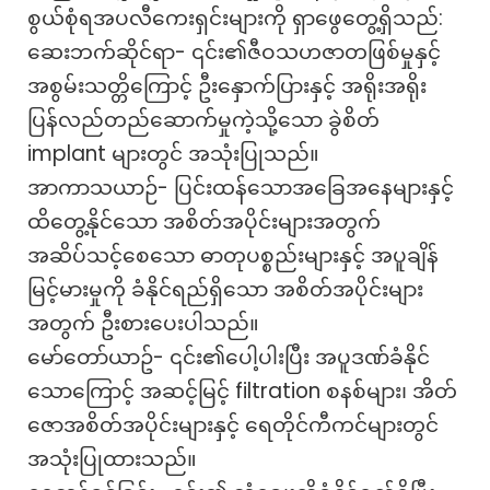
စွယ်စုံရအပလီကေးရှင်းများကို ရှာဖွေတွေ့ရှိသည်:
ဆေးဘက်ဆိုင်ရာ- ၎င်း၏ဇီဝသဟဇာတဖြစ်မှုနှင့်
အစွမ်းသတ္တိကြောင့် ဦးနှောက်ပြားနှင့် အရိုးအရိုး
ပြန်လည်တည်ဆောက်မှုကဲ့သို့သော ခွဲစိတ်
implant များတွင် အသုံးပြုသည်။
အာကာသယာဉ်- ပြင်းထန်သောအခြေအနေများနှင့်
ထိတွေ့နိုင်သော အစိတ်အပိုင်းများအတွက်
အဆိပ်သင့်စေသော ဓာတုပစ္စည်းများနှင့် အပူချိန်
မြင့်မားမှုကို ခံနိုင်ရည်ရှိသော အစိတ်အပိုင်းများ
အတွက် ဦးစားပေးပါသည်။
မော်တော်ယာဥ်- ၎င်း၏ပေါ့ပါးပြီး အပူဒဏ်ခံနိုင်
သောကြောင့် အဆင့်မြင့် filtration စနစ်များ၊ အိတ်
ဇောအစိတ်အပိုင်းများနှင့် ရေတိုင်ကီကင်များတွင်
အသုံးပြုထားသည်။