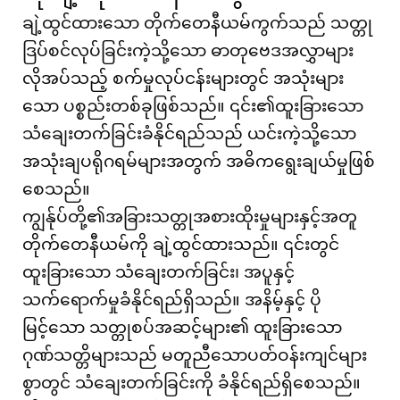
ချဲ့ထွင်ထားသော တိုက်တေနီယမ်ကွက်သည် သတ္တု
ဒြပ်စင်လုပ်ခြင်းကဲ့သို့သော ဓာတုဗေဒအလွှာများ
လိုအပ်သည့် စက်မှုလုပ်ငန်းများတွင် အသုံးများ
သော ပစ္စည်းတစ်ခုဖြစ်သည်။ ၎င်း၏ထူးခြားသော
သံချေးတက်ခြင်းခံနိုင်ရည်သည် ယင်းကဲ့သို့သော
အသုံးချပရိုဂရမ်များအတွက် အဓိကရွေးချယ်မှုဖြစ်
စေသည်။
ကျွန်ုပ်တို့၏အခြားသတ္တုအစားထိုးမှုများနှင့်အတူ
တိုက်တေနီယမ်ကို ချဲ့ထွင်ထားသည်။ ၎င်းတွင်
ထူးခြားသော သံချေးတက်ခြင်း၊ အပူနှင့်
သက်ရောက်မှုခံနိုင်ရည်ရှိသည်။ အနိမ့်နှင့် ပို
မြင့်သော သတ္တုစပ်အဆင့်များ၏ ထူးခြားသော
ဂုဏ်သတ္တိများသည် မတူညီသောပတ်ဝန်းကျင်များ
စွာတွင် သံချေးတက်ခြင်းကို ခံနိုင်ရည်ရှိစေသည်။