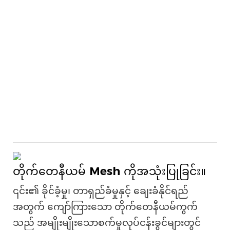
တိုက်တေနီယမ် Mesh ကိုအသုံးပြုခြင်း။
၎င်း၏ ခိုင်ခံ့မှု၊ တာရှည်ခံမှုနှင့် ချေးခံနိုင်ရည်
အတွက် ကျော်ကြားသော တိုက်တေနီယမ်ကွက်
သည် အမျိုးမျိုးသောစက်မှုလုပ်ငန်းခွင်များတွင်