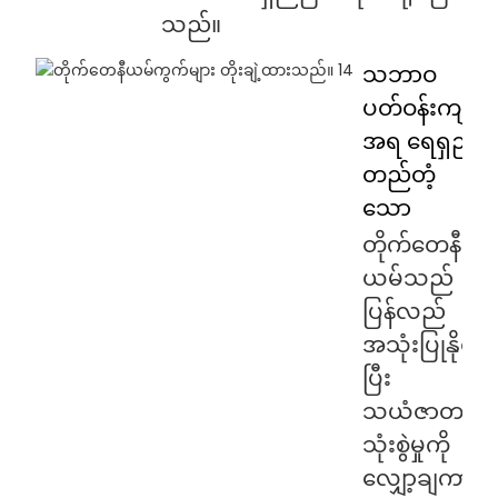
သည်။
သဘာဝ
ပတ်ဝန်းကျင်
အရ ရေရှည်
တည်တံ့
သော
တိုက်တေနီ
ယမ်သည်
ပြန်လည်
အသုံးပြုနိုင်
ပြီး
သယံဇာတ
သုံးစွဲမှုကို
လျှော့ချကာ