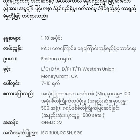
တိုးချဲ့ကွက်ကို အက်ဆစ်နှင့် အယ်လကာလီ ခံနိုင်ရည်ရှိမှု၊ မြင့်မားသော
ခွန်အား၊ အပူချိန် မြင့်မားစွာ ခံနိုင်ရည်ရှိမှု၊ ဝတ်ဆင်မှု ခံနိုင်ရည်နှင့် တာရှည်
ခံမှုတို့ဖြင့် ထင်ရှားသည်။
နမူနာများ:
1-10 အပိုင်း
လမ်းညွှန်း:
PAD၊ လေကြောင်း၊ ရေကြောင်းကုန်စည်ပို့ဆောင်ရေး
ဥပမာ ၊:
Foshan တရုတ်
ခွင့်း:
L/C၊ D/A၊ D/P၊ T/T၊ Western Union၊
MoneyGram၊ OA
ပေါ်လွင်း:
7-10 ရက်
စကားပြောသည်:
အသုံးပြုထားသော အော်ဟစ် (Min. မှာယူမှု- 100
အစုံ၊ စိတ်ကြိုက်ထုပ်ပိုးမှု (အနည်းဆုံး။ မှာယူမှု-
500 အစုံ)၊ ဂရပ်ဖစ်စိတ်ကြိုက်ပြင်ဆင်ခြင်း
(အနည်းဆုံး။ မှာယူမှု : 500 sets )
အဆန်း:
OEM,ODM
အသိအမှတ်ပြုလွှာ:
ISO9001, ROSH, SGS