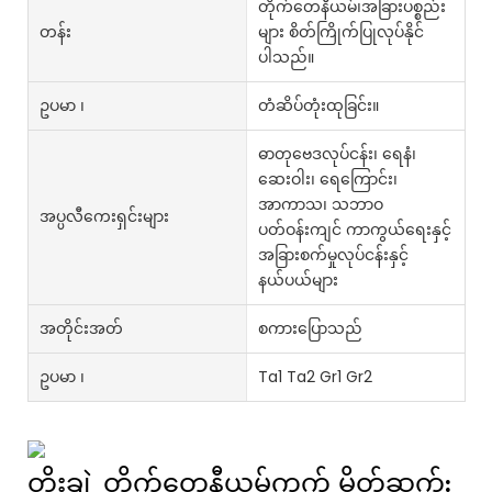
တိုက်တေနီယမ်၊အခြားပစ္စည်း
တန်း
များ စိတ်ကြိုက်ပြုလုပ်နိုင်
ပါသည်။
ဥပမာ ၊
တံဆိပ်တုံးထုခြင်း။
ဓာတုဗေဒလုပ်ငန်း၊ ရေနံ၊
ဆေးဝါး၊ ရေကြောင်း၊
အာကာသ၊ သဘာဝ
အပ္ပလီကေးရှင်းများ
ပတ်ဝန်းကျင် ကာကွယ်ရေးနှင့်
အခြားစက်မှုလုပ်ငန်းနှင့်
နယ်ပယ်များ
အတိုင်းအတ်
စကားပြောသည်
ဥပမာ ၊
Ta1 Ta2 Gr1 Gr2
တိုးချဲ့ တိုက်တေနီယမ်ကွက် မိတ်ဆက်: