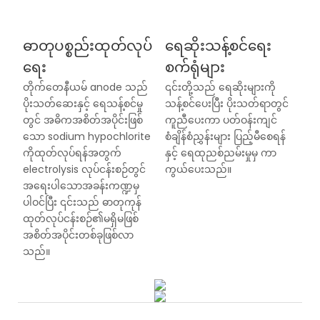
ဓာတုပစ္စည်းထုတ်လုပ်
ရေဆိုးသန့်စင်ရေး
ရေး
စက်ရုံများ
တိုက်တေနီယမ် anode သည်
၎င်းတို့သည် ရေဆိုးများကို
ပိုးသတ်ဆေးနှင့် ရေသန့်စင်မှု
သန့်စင်ပေးပြီး ပိုးသတ်ရာတွင်
တွင် အဓိကအစိတ်အပိုင်းဖြစ်
ကူညီပေးကာ ပတ်ဝန်းကျင်
သော sodium hypochlorite
စံချိန်စံညွှန်းများ ပြည့်မီစေရန်
ကိုထုတ်လုပ်ရန်အတွက်
နှင့် ရေထုညစ်ညမ်းမှုမှ ကာ
electrolysis လုပ်ငန်းစဉ်တွင်
ကွယ်ပေးသည်။
အရေးပါသောအခန်းကဏ္ဍမှ
ပါဝင်ပြီး ၎င်းသည် ဓာတုကုန်
ထုတ်လုပ်ငန်းစဉ်၏မရှိမဖြစ်
အစိတ်အပိုင်းတစ်ခုဖြစ်လာ
သည်။