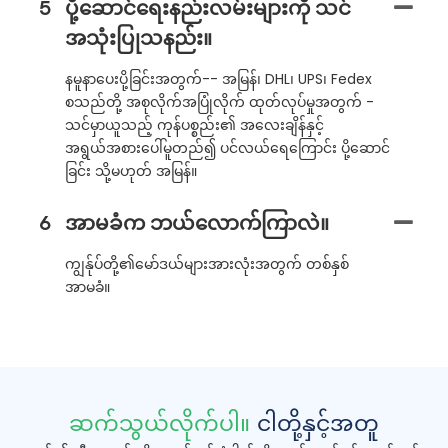
5
ပို့ဆောင်ရေးနည်းလမ်းများကို သင်
အသုံးပြုသနည်း။
နမူနာပေးပို့ခြင်းအတွက်-- အမြန်၊ DHL၊ UPS၊ Fedex
စသည်တို့ အစုလိုက်အပြုံလိုက် ထုတ်လုပ်မှုအတွက် -
သင်မှာယူသည့် ကုန်ပစ္စည်း၏ အလေးချိန်နှင့်
အရွယ်အစားပေါ်မူတည်၍ ပင်လယ်ရေကြောင်း ပို့ဆောင်
ခြင်း သို့မဟုတ် အမြန်။
6
အာမခံက ဘယ်လောက်ကြာလဲ။
ကျွန်ုပ်တို့၏မော်ဒယ်များအားလုံးအတွက် တစ်နှစ်
အာမခံ။
ဆက်သွယ်လိုက်ပါ။
ငါတို့နှင့်အတူ