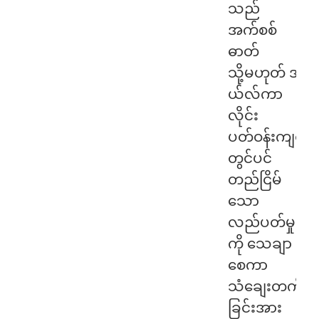
သည်
အက်စစ်
ဓာတ်
သို့မဟုတ် အ
ယ်လ်ကာ
လိုင်း
ပတ်ဝန်းကျင်
တွင်ပင်
တည်ငြိမ်
သော
လည်ပတ်မှု
ကို သေချာ
စေကာ
သံချေးတက်
ခြင်းအား