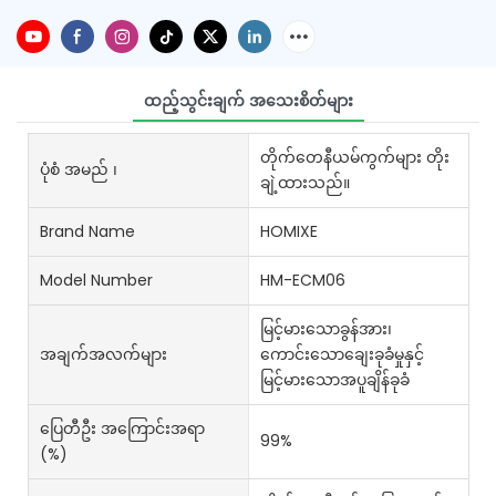
ထည့်သွင်းချက် အသေးစိတ်များ
တိုက်တေနီယမ်ကွက်များ တိုး
ပုံစံ အမည် ၊
ချဲ့ထားသည်။
Brand Name
HOMIXE
Model Number
HM-ECM06
မြင့်မားသောခွန်အား၊
အချက်အလက်များ
ကောင်းသောချေးခုခံမှုနှင့်
မြင့်မားသောအပူချိန်ခုခံ
ပြေတီဦး အကြောင်းအရာ
99%
(%)