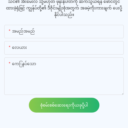
သင်၏ အီးမေးလ် သို့မဟုတ် ဖုန်းနံပါတ်ကို ဆက်သွယ်ရန် ဖောင်တွင်
ထားခဲ့ရုံဖြင့် ကျွန်ုပ်တို့၏ ဒီဇိုင်းမျိုးစုံအတွက် အခမဲ့ကိုးကားချက် ပေးပို့
နိုင်ပါသည်။
အမည်အမည်
လေယား
ကေြနပ်သော
စုံစမ်းစစ်ဆေးရေးကိုယခုပို့ပါ