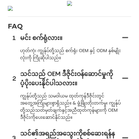
FAQ
1
မင်း စက်ရုံလား။
ဟုတ်ကဲ့၊ ကျွန်ုပ်တို့သည် စက်ရုံ၊ OEM နှင့် ODM နှစ်မျိုး
လုံးကို ကြိုဆိုပါသည်။
သင်သည် OEM ဒီဇိုင်းဝန်ဆောင်မှုကို
2
ပံ့ပိုးပေးနိုင်ပါသလား။
ကျွန်ုပ်တို့သည် သမဝါယမ ထုတ်ကုန်ဒီဇိုင်းတွင်
အတွေ့အကြုံများစွာရှိသည်။ & ဖွံ့ဖြိုးတိုးတက်မှု၊ ကျွန်ုပ်
တို့သည်သတ်မှတ်ချက်နှင့်အညီထုတ်ကုန်များကို OEM
ဒီဇိုင်းကိုပေးဆောင်နိုင်သည်။
သင်၏အရည်အသွေးကိုစစ်ဆေးရန်န
3