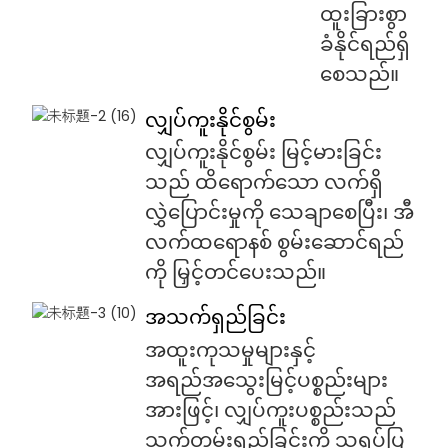
ထူးခြားစွာ
ခံနိုင်ရည်ရှိ
စေသည်။
လျှပ်ကူးနိုင်စွမ်း
လျှပ်ကူးနိုင်စွမ်း မြင့်မားခြင်း
သည် ထိရောက်သော လက်ရှိ
လွှဲပြောင်းမှုကို သေချာစေပြီး၊ အီ
လက်ထရောနစ် စွမ်းဆောင်ရည်
ကို မြှင့်တင်ပေးသည်။
အသက်ရှည်ခြင်း
အထူးကုသမှုများနှင့်
အရည်အသွေးမြင့်ပစ္စည်းများ
အားဖြင့်၊ လျှပ်ကူးပစ္စည်းသည်
သက်တမ်းရှည်ခြင်းကို သရုပ်ပြ