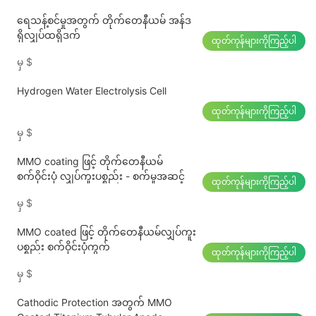
ရေသန့်စင်မှုအတွက် တိုက်တေနီယမ် အန်ဒ
ရိုလျှပ်ထရိုဒက်
ထုတ်ကုန်များကိုကြည့်ပါ
မှ
$
Hydrogen Water Electrolysis Cell
ထုတ်ကုန်များကိုကြည့်ပါ
မှ
$
MMO coating ဖြင့် တိုက်တေနီယမ်
စက်ဝိုင်းပုံ လျှပ်ကူးပစ္စည်း - စက်မှုအဆင့်
ထုတ်ကုန်များကိုကြည့်ပါ
မှ
$
MMO coated ဖြင့် တိုက်တေနီယမ်လျှပ်ကူး
ပစ္စည်း စက်ဝိုင်းပုံကွက်
ထုတ်ကုန်များကိုကြည့်ပါ
မှ
$
Cathodic Protection အတွက် MMO