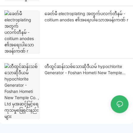
ခေတ်မီ electroplating အတွက်ပလက်တီနမ် -
coitium anodes ၏အရေးပါသောအခန်းကဏ် r
တီထွင်ဆန်းသစ်သောဆိုဒီယမ် hypochlorite
Generator - Foshan Hometi New Temple
Co. , Ltd မှအဆင့်မြင့်ရေကုသမှုဖြေရှင်းနည်း
များ