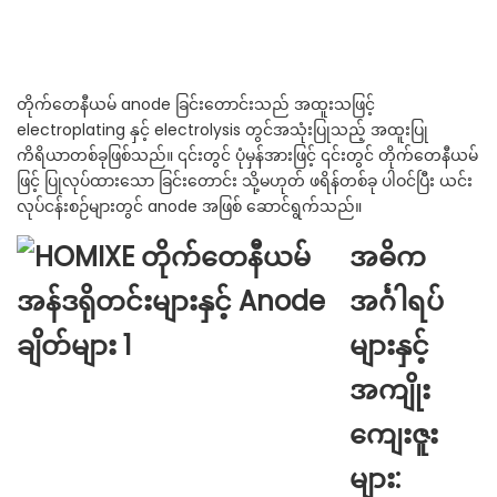
တိုက်တေနီယမ် anode ခြင်းတောင်းသည် အထူးသဖြင့်
electroplating နှင့် electrolysis တွင်အသုံးပြုသည့် အထူးပြု
ကိရိယာတစ်ခုဖြစ်သည်။ ၎င်းတွင် ပုံမှန်အားဖြင့် ၎င်းတွင် တိုက်တေနီယမ်
ဖြင့် ပြုလုပ်ထားသော ခြင်းတောင်း သို့မဟုတ် ဖရိန်တစ်ခု ပါဝင်ပြီး ယင်း
လုပ်ငန်းစဉ်များတွင် anode အဖြစ် ဆောင်ရွက်သည်။
အဓိက
အင်္ဂါရပ်
များနှင့်
အကျိုး
ကျေးဇူး
များ: