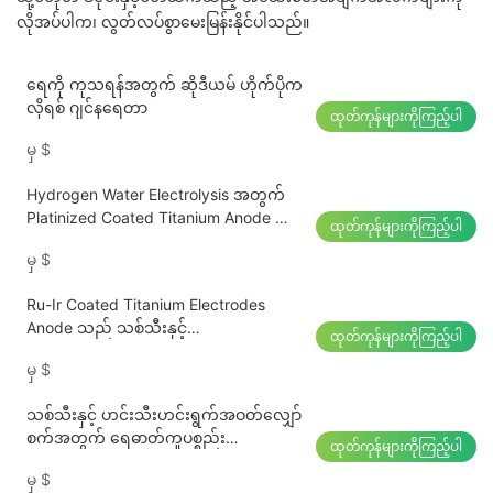
လိုအပ်ပါက၊ လွတ်လပ်စွာမေးမြန်းနိုင်ပါသည်။
ရေကို ကုသရန်အတွက် ဆိုဒီယမ် ဟိုက်ပိုက
လိုရစ် ဂျင်နရေတာ
ထုတ်ကုန်များကိုကြည့်ပါ
မှ
$
Hydrogen Water Electrolysis အတွက်
Platinized Coated Titanium Anode ပြား
ထုတ်ကုန်များကိုကြည့်ပါ
များ
မှ
$
Ru-Ir Coated Titanium Electrodes
Anode သည် သစ်သီးနှင့်
ထုတ်ကုန်များကိုကြည့်ပါ
ဟင်းသီးဟင်းရွက် ပိုးသတ်ဆေး Sterilizer
မှ
$
ဖြစ်သည်။
သစ်သီးနှင့် ဟင်းသီးဟင်းရွက်အဝတ်လျှော်
စက်အတွက် ရေဓာတ်ကူပစ္စည်း
ထုတ်ကုန်များကိုကြည့်ပါ
ဂျင်နရေတာ electrolyzer
မှ
$