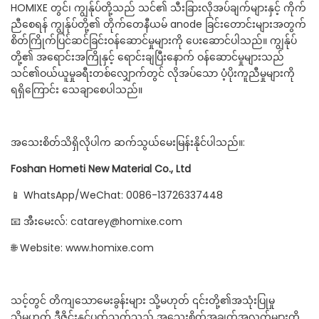
HOMIXE တွင်၊ ကျွန်ုပ်တို့သည် သင်၏ သီးခြားလိုအပ်ချက်များနှင့် ကိုက်
ညီစေရန် ကျွန်ုပ်တို့၏ တိုက်တေနီယမ် anode ခြင်းတောင်းများအတွက်
စိတ်ကြိုက်ပြင်ဆင်ခြင်းဝန်ဆောင်မှုများကို ပေးဆောင်ပါသည်။ ကျွန်ုပ်
တို့၏ အရောင်းအကြိုနှင့် ရောင်းချပြီးနောက် ဝန်ဆောင်မှုများသည်
သင်၏ဝယ်ယူမှုခရီးတစ်လျှောက်တွင် လိုအပ်သော ပံ့ပိုးကူညီမှုများကို
ရရှိကြောင်း သေချာစေပါသည်။
အသေးစိတ်သိရှိလိုပါက ဆက်သွယ်မေးမြန်းနိုင်ပါသည်။:
Foshan Hometi New Material Co., Ltd
📱 WhatsApp/WeChat: 0086-13726337448
📧 အီးမေးလ်: catarey@homixe.com
🌐 Website: www.homixe.com
သင့်တွင် တိကျသောမေးခွန်းများ သို့မဟုတ် ၎င်းတို့၏အသုံးပြုမှု
သို့မဟုတ် ဒီဇိုင်းနှင့်ပတ်သက်သည့် အသေးစိတ်အချက်အလက်များကို