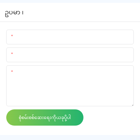
ဥပမာ ၊
အမည်အမည်
လေယား
ကေြနပ်သော
စုံစမ်းစစ်ဆေးရေးကိုယခုပို့ပါ