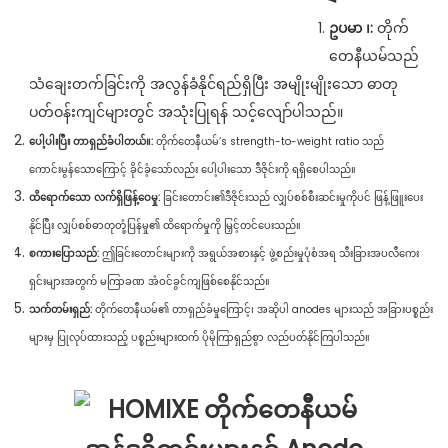
ဥပမာ ၊:
တိုက်
တေနီယမ်သည်
သံချေးတက်ခြင်းကို အလွန်ခံနိုင်ရည်ရှိပြီး အမျိုးမျိုးသော ဓာတု
ပတ်ဝန်းကျင်များတွင် အသုံးပြုရန် သင့်လျော်ပါသည်။
ပေါ့ပါးပြီး တာရှည်ခံပါတယ်။:
တိုက်တေနီယမ်’s strength-to-weight ratio သည်
ကောင်းမွန်သောကြောင့် ခိုင်ခံ့သော်လည်း ပေါ့ပါးသော ဒီဇိုင်းကို ရရှိစေပါသည်။
ထိရောက်သော လက်ရှိဖြန့်ဝေမှု:
ခြင်းတောင်း၏ဒီဇိုင်းသည် လျှပ်စစ်စီးဆင်းမှုကိုပင် ဖြန့်ဖြူးပေး
နိုင်ပြီး လျှပ်စစ်ဓာတုတုံ့ပြန်မှု၏ ထိရောက်မှုကို မြှင့်တင်ပေးသည်။
စကားပြောသည်:
ဤခြင်းတောင်းများကို အရွယ်အစားနှင့် ဖွဲ့စည်းမှုပုံစံအရ သီးခြားအပလီကေး
ရှင်းများအတွက် မကြာခဏ အံဝင်ခွင်ကျဖြစ်စေနိုင်သည်။
သက်တမ်းရှည်:
တိုက်တေနီယမ်၏ တာရှည်ခံမှုကြောင့်၊ အဆိုပါ anodes များသည် အခြားပစ္စည်း
များမှ ပြုလုပ်ထားသည့် ပစ္စည်းများထက် ပိုမိုကြာရှည်စွာ လည်ပတ်နိုင်ကြပါသည်။