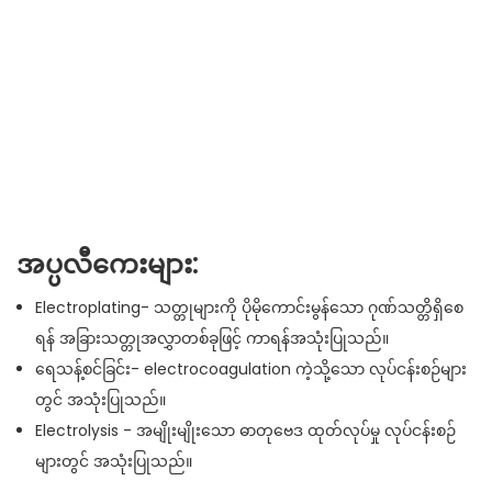
အပ္ပလီကေးများ:
Electroplating- သတ္တုများကို ပိုမိုကောင်းမွန်သော ဂုဏ်သတ္တိရှိစေ
ရန် အခြားသတ္တုအလွှာတစ်ခုဖြင့် ကာရန်အသုံးပြုသည်။
ရေသန့်စင်ခြင်း- electrocoagulation ကဲ့သို့သော လုပ်ငန်းစဉ်များ
တွင် အသုံးပြုသည်။
Electrolysis - အမျိုးမျိုးသော ဓာတုဗေဒ ထုတ်လုပ်မှု လုပ်ငန်းစဉ်
များတွင် အသုံးပြုသည်။