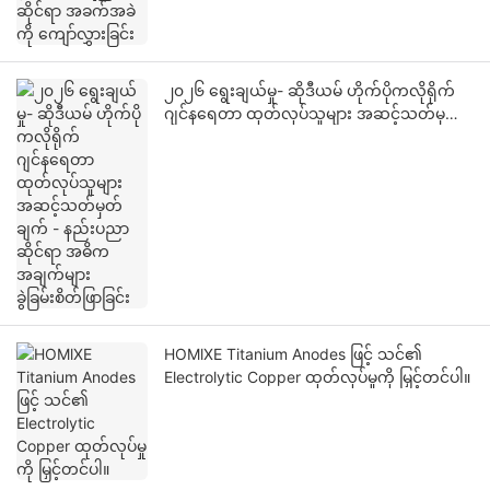
၂၀၂၆ ရွေးချယ်မှု- ဆိုဒီယမ် ဟိုက်ပိုကလိုရိုက်
ဂျင်နရေတာ ထုတ်လုပ်သူများ အဆင့်သတ်မှတ်
ချက် - နည်းပညာဆိုင်ရာ အဓိကအချက်များ
ခွဲခြမ်းစိတ်ဖြာခြင်း
HOMlXE Titanium Anodes ဖြင့် သင်၏
Electrolytic Copper ထုတ်လုပ်မှုကို မြှင့်တင်ပါ။