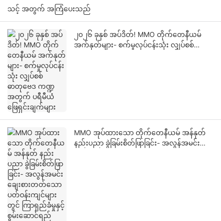
သင့် အတွက် အကြံပေးသည်
၂၀၂၆ ခုနှစ် အပ်ဒိတ်! MMO တိုက်တေနီယမ်
အက်နုတ်များ- စက်မှုလုပ်ငန်းသုံး လျှပ်စစ်
ဓာတုဗေဒ ကဏ္ဍအတွက် ပရီမီယံ ဖြေရှင်းချက်
များ
MMO အုပ်ထားသော တိုက်တေနီယမ် အန်နုတ်
နည်းပညာ ခွဲခြမ်းစိတ်ဖြာခြင်း- အလွန်အမင်း
ချေးစားတတ်သော ပတ်ဝန်းကျင်များတွင်
ကြာရှည်ခံမှုနှင့် စွမ်းဆောင်ရည်ဆိုင်ရာ
အခက်အခဲကို ကျော်လွှားခြင်း