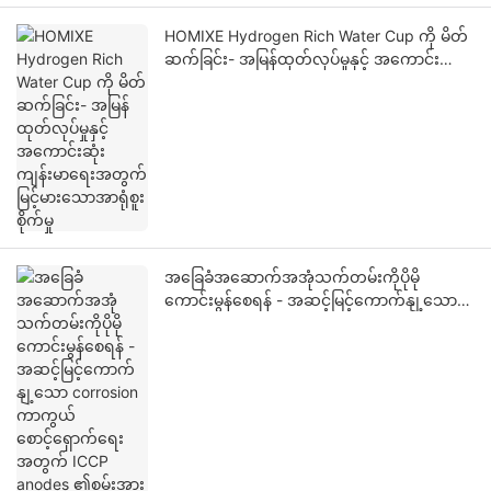
HOMIXE Hydrogen Rich Water Cup ကို မိတ်
ဆက်ခြင်း- အမြန်ထုတ်လုပ်မှုနှင့် အကောင်းဆုံး
ကျန်းမာရေးအတွက် မြင့်မားသောအာရုံစူးစိုက်မှု
အခြေခံအဆောက်အအုံသက်တမ်းကိုပိုမို
ကောင်းမွန်စေရန် - အဆင့်မြင့်ကောက်နျ့သော
corrosion ကာကွယ်စောင့်ရှောက်ရေးအတွက်
ICCP anodes ၏စွမ်းအား