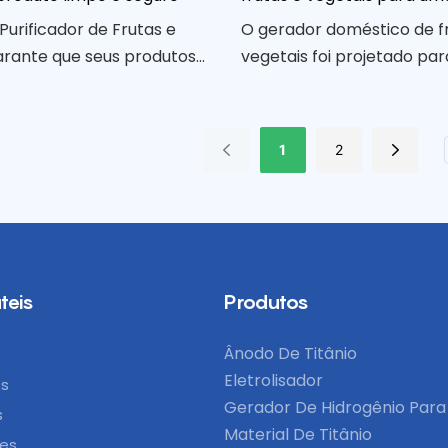
saudável
urificador de Frutas e
O gerador doméstico de f
arante que seus produtos
vegetais foi projetado par
os e seguros para consumo.
incorporar facilmente pr
tecnologia avançada, elimina
nutritivos em sua dieta di
es e bactérias prejudiciais,
design fácil de usar e recu
1
2
ando-lhe tranquilidade
poderosos, esta máquina é
sfruta de frutas e vegetais
para promover uma vida 
facilitar o aproveitament
benefícios de frutas e veg
teis
Produtos
Ânodo De Titânio
Eletrolisador
ós
Gerador De Hidrogênio Para
s
Material De Titânio
ões