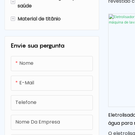
revestido 
+
saúde
misto) e p
para uso e
+
Material de titânio
Garrafa de água de
e vegetais
hidrogênio
Filtro de titânio
eletrolític
Máquina de lavar frutas e
Placa de malha de titânio &
Envie sua pergunta
vegetais
Parafuso de titânio
Spray de água de hidrogênio
Nome
Máquina de inalação de
hidrogênio
E-Mail
Telefone
Eletrolisad
Nome Da Empresa
água para 
vegetais
O eletrolis