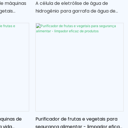
hidrogênio
de máquinas
A célula de eletrólise de água de
getais
hidrogênio para garrafa de água de
ponentes
hidrogênio é um dispositivo projetado
otimizar o
para produzir gás hidrogênio a partir
ina de
da água por meio do processo de
os. Esses
eletrólise. Esta tecnologia inovadora
tir que você
permite a produção fácil e
a fácil e
conveniente de água enriquecida com
e frutas e
hidrogénio para benefícios de saúde e
a casa
bem-estar
quinas de
Purificador de frutas e vegetais para
a vida
segurança alimentar - limpador eficaz