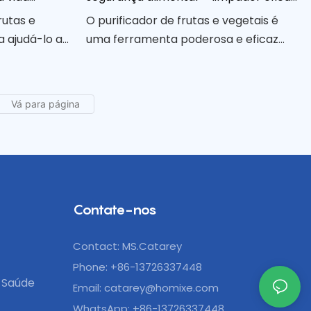
de produtos
rutas e
O purificador de frutas e vegetais é
a ajudá-lo a
uma ferramenta poderosa e eficaz
odutos mais
para garantir a segurança alimentar,
ária. Com seu
limpando completamente os produtos
rsos
de pesticidas, sujeira e outros
 perfeita
contaminantes. Ao usar este
saudável e
purificador, você pode desfrutar de
o dos
frutas e vegetais mais limpos e seguros
etais frescos.
para suas refeições diárias.
Contate-nos
Contact: MS.Catarey
Phone: +86-13726337448
 Saúde
Email:
catarey@homixe.com
WhatsApp: +86-13726337448