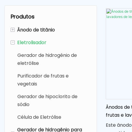
Produtos
+
Ânodo de titânio
-
Eletrolisador
Ânodo de titânio revestido de
platina
Gerador de hidrogênio de
Ânodo de titânio rutênio irídio
eletrólise
Ânodo de titânio MMO (SDA)
Purificador de frutas e
vegetais
Gerador de hipoclorito de
sódio
Ânodos de 
frutas e l
Célula de Eletrólise
de titânio 
Este ânodo 
Gerador de hidrogênio para