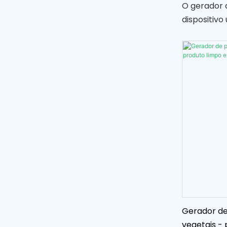
O gerador d
dispositivo
de hipoclor
comumente 
de água
Gerador de 
vegetais - 