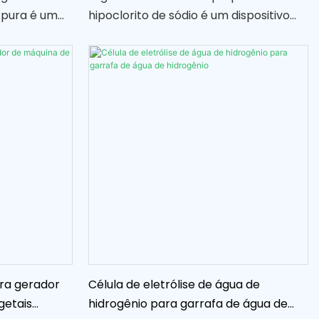
 pura é um
hipoclorito de sódio é um dispositivo
rocesso de
compacto e conveniente que permite
gua em seus
a produção no local de hipoclorito de
e hidrogênio
sódio, um desinfetante e agente de
limpeza comumente usado
ra gerador
Célula de eletrólise de água de
getais
hidrogênio para garrafa de água de