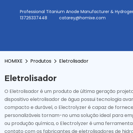
Professional Titanium Anode Manufacturer & Hydr
13726337448
catarey@homixe.com
HOMIXE
Produtos
Eletrolisador
Eletrolisador
O Eletrolisador é um produto de última geração projeta
dispositivo eletrolisador de água possui tecnologia av
compacto e durável, o Electrolyzer é capaz de fornec
personalizáveis ​​tornam-no uma solução ideal para em
ou produção química, o Electrolyzer é uma ferramenta 
contato com os fabricantes de eletrolisadores de hidr