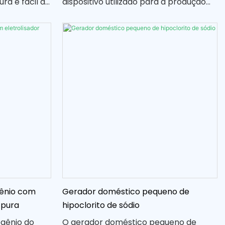
ra e fácil de
dispositivo utilizado para a produção
tamente no
de hipoclorito de sódio, desinfetante
lução
comumente utilizado no tratamento
a desinfetar
de água
 mínima
as são uma
iente para
gênio com
Gerador doméstico pequeno de
 pura
hipoclorito de sódio
ogênio do
O gerador doméstico pequeno de