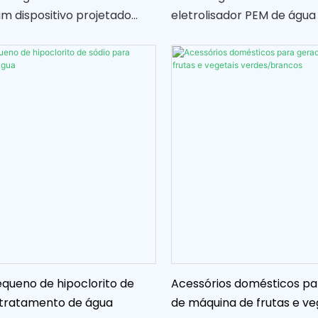
m dispositivo projetado
eletrolisador PEM de água
zir uma poderosa solução
dispositivo que utiliza o p
 para máquinas de lavar
eletrólise para dividir a á
etais. Ao utilizar a eletrólise
elementos constituintes d
formar a água num agente
e oxigênio
 eficaz, proporciona uma
al e segura de limpar os
queno de hipoclorito de
Acessórios domésticos pa
 tratamento de água
de máquina de frutas e ve