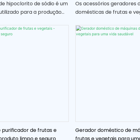
verdes/brancos
e hipoclorito de sódio é um
Os acessórios geradores 
 utilizado para a produção
domésticas de frutas e ve
ito de sódio, desinfetante
verdes/brancos são com
utilizado no tratamento
essenciais para manter e 
desempenho de sua máqu
processamento de aliment
acessórios ajudam a garan
possa processar de maneir
eficiente uma variedade d
vegetais na cozinha de su
purificador de frutas e
Gerador doméstico de má
produto limpo e seguro
frutas e vegetais para um