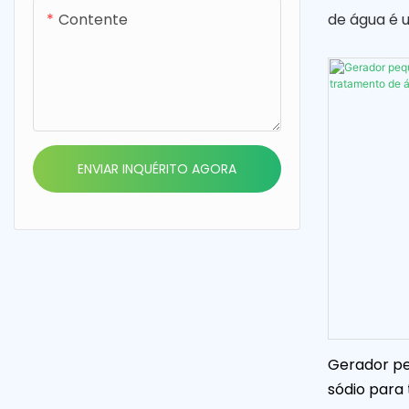
de água é u
Contente
para produ
de limpeza
frutas e veg
para trans
de limpeza
forma natur
ENVIAR INQUÉRITO AGORA
produtos.
Gerador pe
sódio para