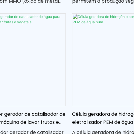
com MMO (óxido de metal
permitem a produção segu
rojetado especificamente
hipoclorito de sódio dire
m máquinas de lavar frutas
local, fornecendo uma so
. Fornece desinfecção
econômica e eficiente par
a eficiente e duradoura
a água. Com manutenção
necessária, esses sistem
opção confiável e conven
várias aplicações
or gerador de catalisador de
Célula geradora de hidro
máquina de lavar frutas e
eletrolisador PEM de água
ador gerador de catalisador
A célula geradora de hidr