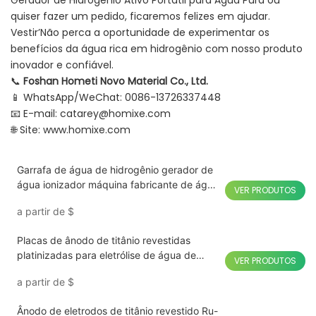
Gerador de Hidrogênio Ativo Portátil para Água Pura ou
quiser fazer um pedido, ficaremos felizes em ajudar.
Vestir’Não perca a oportunidade de experimentar os
benefícios da água rica em hidrogênio com nosso produto
inovador e confiável.
📞
Foshan Hometi Novo Material Co., Ltd.
📱 WhatsApp/WeChat: 0086-13726337448
📧 E-mail:
catarey@homixe.com
🌐 Site:
www.homixe.com
Garrafa de água de hidrogênio gerador de
água ionizador máquina fabricante de água
VER PRODUTOS
rica em hidrogênio jarro de água com spe
a partir de
$
pem 1500ml
Placas de ânodo de titânio revestidas
platinizadas para eletrólise de água de
VER PRODUTOS
hidrogênio
a partir de
$
Ânodo de eletrodos de titânio revestido Ru-