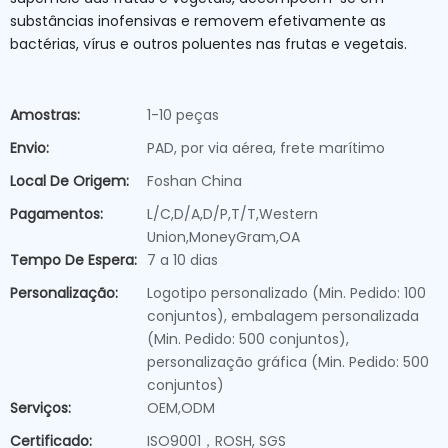
substâncias inofensivas e removem efetivamente as
bactérias, vírus e outros poluentes nas frutas e vegetais.
Amostras:
1-10 peças
Envio:
PAD, por via aérea, frete marítimo
Local De Origem:
Foshan China
Pagamentos:
L/C,D/A,D/P,T/T,Western
Union,MoneyGram,OA
Tempo De Espera:
7 a 10 dias
Personalização:
Logotipo personalizado (Min. Pedido: 100
conjuntos), embalagem personalizada
(Min. Pedido: 500 conjuntos),
personalização gráfica (Min. Pedido: 500
conjuntos)
Serviços:
OEM,ODM
Certificado:
ISO9001，ROSH, SGS