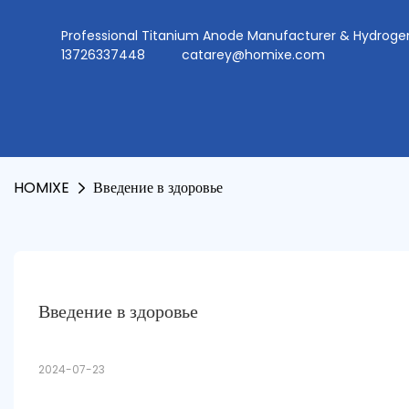
Professional Titanium Anode Manufacturer & Hydr
13726337448
catarey@homixe.com
HOMIXE
Введение в здоровье
Введение в здоровье
2024-07-23