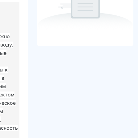
ожно
воду.
ные
ы к
 в
ким
фектом
ческое
ом
,
асность