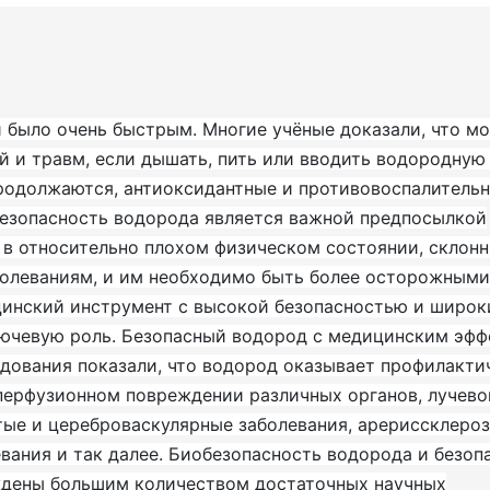
и было очень быстрым. Многие учёные доказали, что м
й и травм, если дышать, пить или вводить водородную 
родолжаются, антиоксидантные и противовоспалитель
безопасность водорода является важной предпосылкой
в относительно плохом физическом состоянии, склонн
олеваниям, и им необходимо быть более осторожными
цинский инструмент с высокой безопасностью и широ
лючевую роль. Безопасный водород с медицинским эф
дования показали, что водород оказывает профилакти
перфузионном повреждении различных органов, лучев
ые и цереброваскулярные заболевания, арериссклероз
евания и так далее. Биобезопасность водорода и безоп
ждены большим количеством достаточных научных