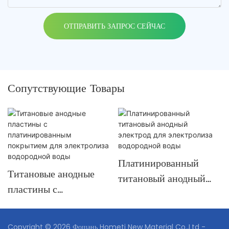
ОТПРАВИТЬ ЗАПРОС СЕЙЧАС
Сопутствующие Товары
Платинированный
Титановые анодные
титановый анодный
пластины с
электрод для
платинированным
электролиза
покрытием для
водородной воды
Copyright © 2026 Фошань Hometi New Material Co.,Ltd -