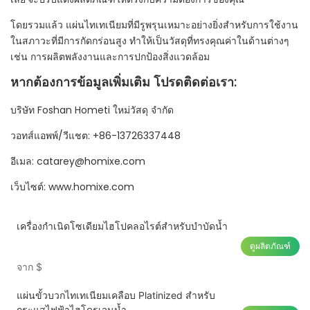
โดยรวมแล้ว แผ่นไทเทเนียมที่มีรูพรุนเหมาะอย่างยิ่งสำหรับการใช้งาน
ในสภาวะที่มีการกัดกร่อนสูง ทำให้เป็นวัสดุที่ทรงคุณค่าในด้านต่างๆ
เช่น การผลิตพลังงานและการปกป้องสิ่งแวดล้อม
หากต้องการข้อมูลเพิ่มเติม โปรดติดต่อเรา:
บริษัท Foshan Hometi ใหม่วัสดุ จำกัด
วอทส์แอพพ์/วีแชต: +86-13726337448
อีเมล: catarey@homixe.com
เว็บไซต์: www.homixe.com
เครื่องกำเนิดโซเดียมไฮโปคลอไรต์สำหรับบำบัดน้ำ
ดูผลิตภัณฑ์
จาก
$
แผ่นขั้วบวกไทเทเนียมเคลือบ Platinized สำหรับ
กระแสไฟฟ้าไฮโดรเจนน้ำ