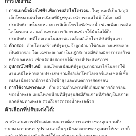
การใช้งาน:
การแยกน้ำด้วยไฟฟ้าเพื่อการผลิตไฮโดรเจน
: ในฐานะที่เป็นวัสดุอิ
เล็กโทรด แผ่นไทเทเนียมที่มีรูพรุนจะนำกระแสไฟฟ้าได้อย่างมี
ประสิทธิภาพในระหว่างการอิเล็กโทรไลซิสของน้ำ ช่วยเพิ่มการผลิต
ไฮโดรเจน ความต้านทานการกัดกร่อนช่วยให้มั่นใจได้ถึง
ประสิทธิภาพที่โดดเด่นในสภาพแวดล้อมอิเล็กโทรลิซิสที่รุนแรง
ตัวกรอง
: ด้วยโครงสร้างที่มีรูพรุน จึงถูกนำมาใช้กันอย่างแพร่หลาย
เป็นตัวกรอง โดยเฉพาะอย่างยิ่งในปฏิกิริยาเคมีที่ต้องมีการกรองก๊าซ
หรือของเหลว เพื่อขจัดสิ่งสกปรกได้อย่างมีประสิทธิภาพ
อุปกรณ์ไฟฟ้าเคมี
: แผ่นไทเทเนียมที่มีรูพรุนถูกนำมาใช้ในการใช้
งานเคมีไฟฟ้าหลายประเภท รวมถึงอิเล็กโทรไลเซอร์และเซลล์เชื้อ
เพลิง เนื่องจากมีการนำไฟฟ้าสูงและทนต่อการกัดกร่อน
การใช้งานทางทะเล
: ด้วยความต้านทานที่ดีเยี่ยมต่อการกัดกร่อน
ของน้ำทะเล แผ่นไทเทเนียมที่มีรูพรุนยังมีศักยภาพที่สำคัญในสภาพ
แวดล้อมทางทะเล รวมถึงการกรองน้ำทะเลด้วย
ตัวเลือกที่ปรับแต่งได้:
เรานำเสนอการปรับแต่งตามความต้องการเฉพาะของคุณ รวมถึง
ขนาด ความหนา รูปร่าง และอื่นๆ เพียงส่งแบบของคุณมาให้เรา เราก็
เลย’จะปรับแต่งผลิตภัณฑ์ให้ตรงกับความต้องการของคุณ