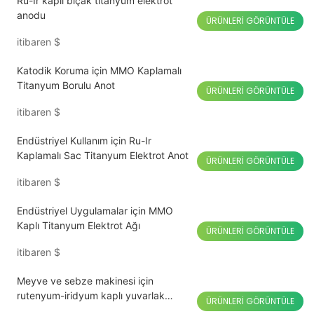
Ru-Ir kaplı bıçak titanyum elektrot
anodu
ÜRÜNLERI GÖRÜNTÜLE
itibaren
$
Katodik Koruma için MMO Kaplamalı
Titanyum Borulu Anot
ÜRÜNLERI GÖRÜNTÜLE
itibaren
$
Endüstriyel Kullanım için Ru-Ir
Kaplamalı Sac Titanyum Elektrot Anot
ÜRÜNLERI GÖRÜNTÜLE
itibaren
$
Endüstriyel Uygulamalar için MMO
Kaplı Titanyum Elektrot Ağı
ÜRÜNLERI GÖRÜNTÜLE
itibaren
$
Meyve ve sebze makinesi için
rutenyum-iridyum kaplı yuvarlak
ÜRÜNLERI GÖRÜNTÜLE
titanyum elektrolitik levha