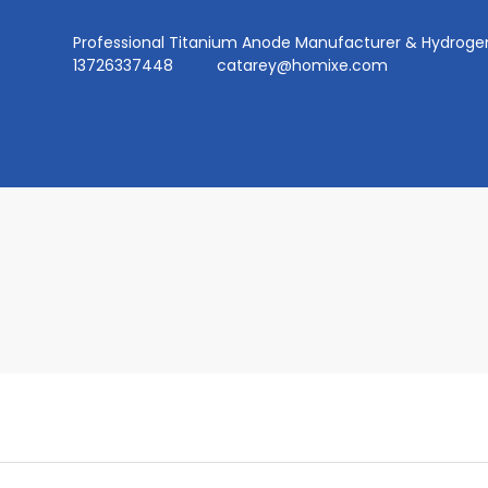
Professional Titanium Anode Manufacturer & Hydr
13726337448
catarey@homixe.com