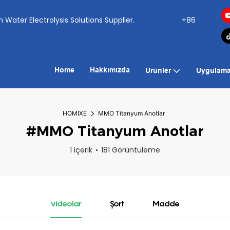
ogen Water Electrolysis Solutions Supplier.
+86
Home
Hakkımızda
Ürünler
Uygulama
HOMIXE
MMO Titanyum Anotlar
#MMO Titanyum Anotlar
1 içerik
181 Görüntüleme
videolar
Şort
Madde