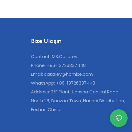
Bize Ulaşın
Contact: MS.Catarey
Phone: +86-13726337448
Email:
catarey@homixe.com
WhatsApp: +86-13726337448
Address: 2/F Plant, Liansha Central Road
North 26, Danzao Town, Nanhai Distribution,
Foshan China.