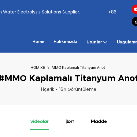
ogen Water Electrolysis Solutions Supplier.
+86
Home
Hakkımızda
Ürünler
Uygulama
HOMIXE
MMO Kaplamalı Titanyum Anot
#MMO Kaplamalı Titanyum Ano
1 içerik
164 Görüntüleme
videolar
Şort
Madde