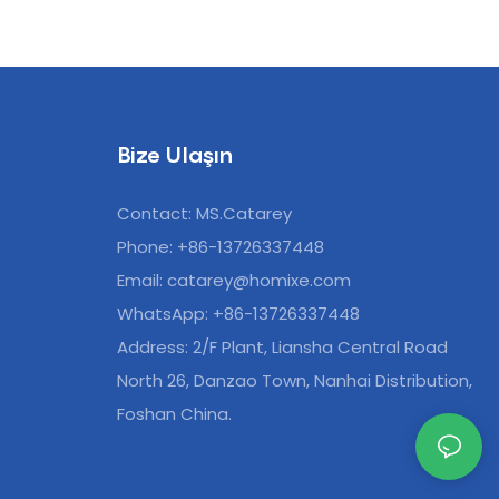
Bize Ulaşın
Contact: MS.Catarey
Phone: +86-13726337448
Email:
catarey@homixe.com
WhatsApp: +86-13726337448
Address: 2/F Plant, Liansha Central Road
North 26, Danzao Town, Nanhai Distribution,
Foshan China.