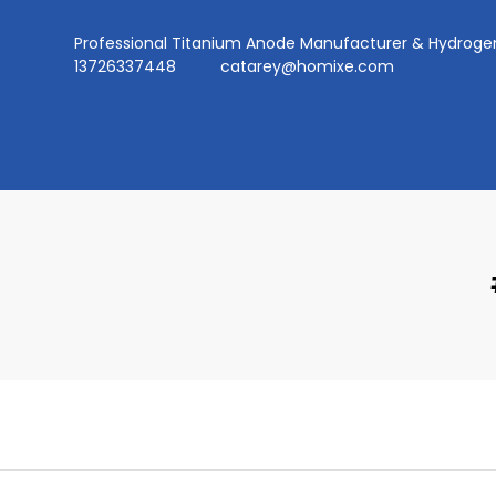
Professional Titanium Anode Manufacturer & Hydr
13726337448
catarey@homixe.com