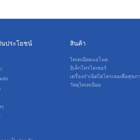
่เป็นประโยชน์
สินค้า
ไทเทเนียมแอโนด
อิเล็กโทรไลเซอร์
รา
เครื่องกำเนิดไฮโดรเจนเพื่อสุขภ
มส่ง
วัสดุไทเทเนียม
น
งๆ
บ