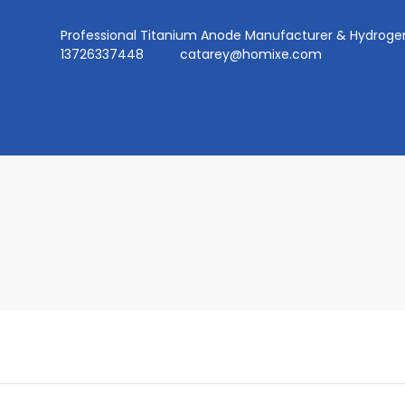
Professional Titanium Anode Manufacturer & Hydr
13726337448
catarey@homixe.com