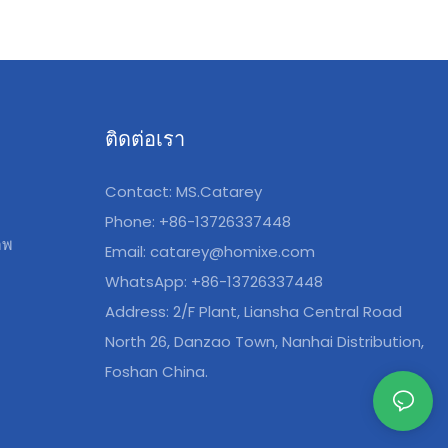
ติดต่อเรา
Contact: MS.Catarey
Phone: +86-13726337448
าพ
Email:
catarey@homixe.com
WhatsApp: +86-13726337448
Address: 2/F Plant, Liansha Central Road
North 26, Danzao Town, Nanhai Distribution,
Foshan China.