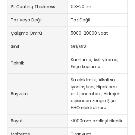
Pt Coating Thickness
0.3-20μm
Toz Veya Değil
Toz Değil
Çalışma Ömrü
5000-20000 Saat
Sınıf
Gr1/Gr2
Kumlama, Asit yıkama,
Teknik
Fırça kaplama
Su elektrolizi; Alkali su
iyonlaştırıcı; Hipokloröz
Başvuru
asit jeneratörü; Hidrojen
açısından zengin Şişe;
HHO elektrolizörü
Boyut
≤1000mm özelleştirilebilir
Malzeme
Titanyum