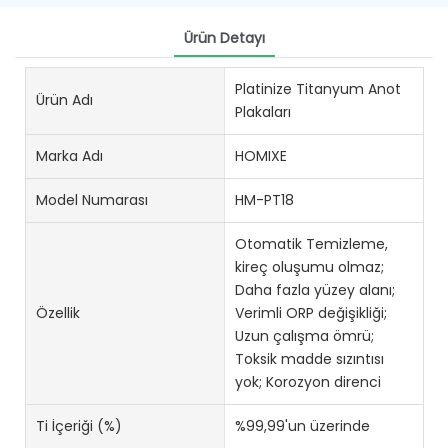
Ürün Detayı
Platinize Titanyum Anot
Ürün Adı
Plakaları
Marka Adı
HOMIXE
Model Numarası
HM-PT18
Otomatik Temizleme,
kireç oluşumu olmaz;
Daha fazla yüzey alanı;
Özellik
Verimli ORP değişikliği;
Uzun çalışma ömrü;
Toksik madde sızıntısı
yok; Korozyon direnci
Ti İçeriği (%)
%99,99'un üzerinde