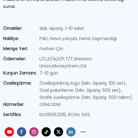
sunar.
Örnekler:
dak. sipariş: 1-10 adet
Nakliye:
PAD, Hava yoluyla, Deniz taşımacılığı
Menşe Yeri:
Foshan Çin
Ödemeler:
L/C,D/A,D/P,T/T,Western
Union,MoneyGram,OA
Kurşun Zamanı:
7-10 gün
Özelleştirme:
Özelleştirilmiş logo (Min. Sipariş: 100 set),
Özel paketleme (Min. Sipariş: 500 set),
Grafik özelleştirme (Min. Sipariş: 500 takım)
Hizmetler:
OEM,ODM
Sertifika:
ISO9001:2015, ROSH, SGS