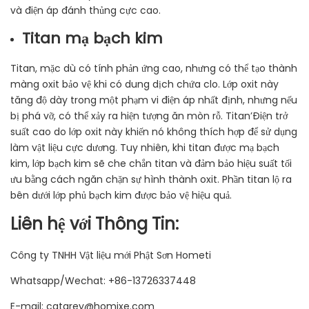
và điện áp đánh thủng cực cao.
Titan mạ bạch kim
Titan, mặc dù có tính phản ứng cao, nhưng có thể tạo thành
màng oxit bảo vệ khi có dung dịch chứa clo. Lớp oxit này
tăng độ dày trong một phạm vi điện áp nhất định, nhưng nếu
bị phá vỡ, có thể xảy ra hiện tượng ăn mòn rỗ. Titan’Điện trở
suất cao do lớp oxit này khiến nó không thích hợp để sử dụng
làm vật liệu cực dương. Tuy nhiên, khi titan được mạ bạch
kim, lớp bạch kim sẽ che chắn titan và đảm bảo hiệu suất tối
ưu bằng cách ngăn chặn sự hình thành oxit. Phần titan lộ ra
bên dưới lớp phủ bạch kim được bảo vệ hiệu quả.
Liên hệ với Thông Tin:
Công ty TNHH Vật liệu mới Phật Sơn Hometi
Whatsapp/Wechat: +86-13726337448
E-mail: catarey@homixe.com