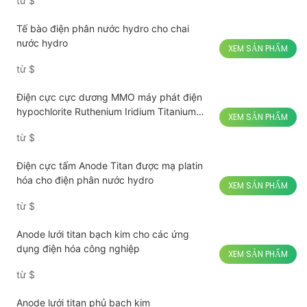
từ
$
Tế bào điện phân nước hydro cho chai
nước hydro
XEM SẢN PHẨM
từ
$
Điện cực cực dương MMO máy phát điện
hypochlorite Ruthenium Iridium Titanium
XEM SẢN PHẨM
MMO
từ
$
Điện cực tấm Anode Titan được mạ platin
hóa cho điện phân nước hydro
XEM SẢN PHẨM
từ
$
Anode lưới titan bạch kim cho các ứng
dụng điện hóa công nghiệp
XEM SẢN PHẨM
từ
$
Anode lưới titan phủ bạch kim