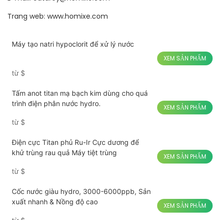
Trang web: www.homixe.com
Máy tạo natri hypoclorit để xử lý nước
XEM SẢN PHẨM
từ
$
Tấm anot titan mạ bạch kim dùng cho quá
trình điện phân nước hydro.
XEM SẢN PHẨM
từ
$
Điện cực Titan phủ Ru-Ir Cực dương để
khử trùng rau quả Máy tiệt trùng
XEM SẢN PHẨM
từ
$
Cốc nước giàu hydro, 3000-6000ppb, Sản
xuất nhanh & Nồng độ cao
XEM SẢN PHẨM