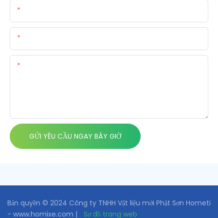
Tên
E-Mail
Nội Dung
GỬI YÊU CẦU NGAY BÂY GIỜ
Bản quyền © 2024 Công ty TNHH Vật liệu mới Phật Sơn Hometi
- www.homixe.com |
Sơ đồ trang web