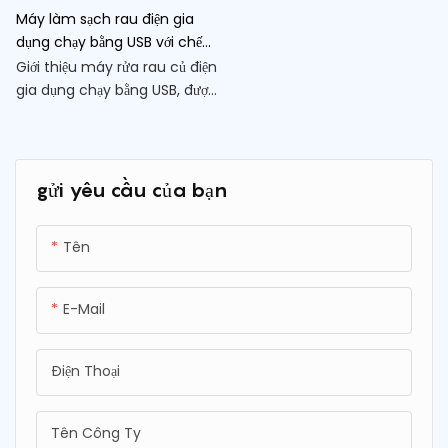
Máy làm sạch rau điện gia
dụng chạy bằng USB với chế
độ Ozone để loại bỏ thuốc trừ
Giới thiệu máy rửa rau củ điện
sâu hiệu quả
gia dụng chạy bằng USB, được
trang bị chế độ ozone giúp
loại bỏ thuốc trừ sâu hiệu quả.
Thiết bị tiện lợi và nhỏ gọn
này đảm bảo bạn và gia đình
gửi yêu cầu của bạn
có thể tận hưởng sản phẩm
sạch và an toàn tại nhà
Tên
E-Mail
Điện Thoại
Tên Công Ty