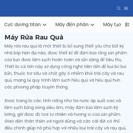
Cực dương titan
Máy điện phân
Máy tạo hydr
Máy Rửa Rau Quả
Máy rửa rau quả là một thiết bị bổ sung thiết yếu cho bất kỳ
nhà bếp hiện đại nào, được thiết kế để đảm bảo rằng sản phẩm
của bạn được làm sạch hoàn toàn và sẵn sàng để tiêu thụ.
Thiết bị cải tiến này sử dụng công nghệ tiên tiến để loại bỏ bụi
bẩn, thuốc trừ sâu và chất gây ô nhiễm khỏi trái cây và rau
quả, mang lại quy trình làm sạch hiệu quả và hiệu quả hơn
các phương pháp truyền thống.
Được trang bị các tính năng như tia nước áp suất cao và
làm sạch bằng sóng siêu âm, máy đảm bảo làm sạch kỹ
lưỡng, giữ được độ tươi tự nhiên và hương vị của sản phẩm.
Giao diện thân thiện với người dùng và các cài đặt có thể
điều chỉnh giúp nó phù hợp với nhiều loại trái cây và rau quả,