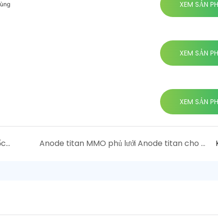
XEM SẢN P
rùng
XEM SẢN P
XEM SẢN P
Tại sao Titan là vật liệu hấp dẫn cho các ốc vít được sử dụng trong môi trường quan trọng
Anode titan MMO phủ lưới Anode titan cho máy rửa trái cây và rau quả: Giải pháp tùy chỉnh cho hiệu suất tối ưu