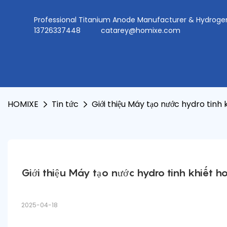
Professional Titanium Anode Manufacturer & Hydr
13726337448
catarey@homixe.com
HOMIXE
Tin tức
Giới thiệu Máy tạo nước hydro tinh 
Giới thiệu Máy tạo nước hydro tinh khiết h
2025-04-18