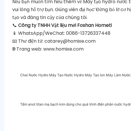
Nếu bạn muốn tìm hiểu thêm về Máy tạo hydro nước ti
vui lòng hỗ trợ bạn. Giảng viên đại học’Đừng bỏ lỡ cơ 
tạo và đáng tin cậy của chúng tôi.
📞
Công ty TNHH Vật liệu mới Foshan Hometi
📱 WhatsApp/WeChat: 0086-13726337448
📧 Thư điện tử:
catarey@homixe.com
🌐 Trang web:
www.homixe.com
Chai Nước Hydro Máy Tạo Nước Hydro Máy Tạo Ion Máy Làm Nước 
Tấm anot titan mạ bạch kim dùng cho quá trình điện phân nước hydr