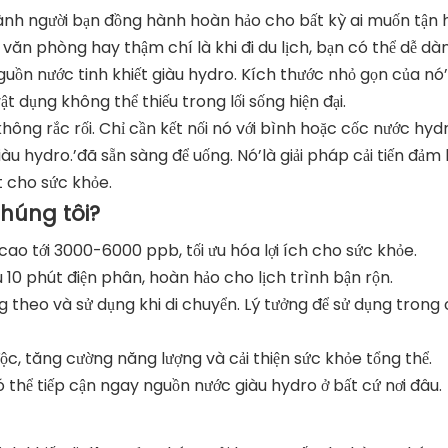
ành người bạn đồng hành hoàn hảo cho bất kỳ ai muốn tận h
 văn phòng hay thậm chí là khi đi du lịch, bạn có thể dễ dà
ồn nước tinh khiết giàu hydro. Kích thước nhỏ gọn của n
t dụng không thể thiếu trong lối sống hiện đại.
hông rắc rối. Chỉ cần kết nối nó với bình hoặc cốc nước hyd
iàu hydro.’đã sẵn sàng để uống. Nó’là giải pháp cải tiến đảm
t cho sức khỏe.
húng tôi?
cao tới 3000-6000 ppb, tối ưu hóa lợi ích cho sức khỏe.
 10 phút điện phân, hoàn hảo cho lịch trình bận rộn.
g theo và sử dụng khi di chuyển. Lý tưởng để sử dụng trong
độc, tăng cường năng lượng và cải thiện sức khỏe tổng thể.
ó thể tiếp cận ngay nguồn nước giàu hydro ở bất cứ nơi đâu.