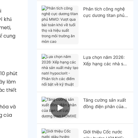
Phân tích công nghệ
i
cực dương titan phủ
vì khả
MMO: Vượt qua bài
meti,
toán khó về tuổi thọ
và hiệu suất trong môi
để cung
trường ăn mòn cao
Lựa chọn năm 2026:
Xếp hạng các nhà sản
xuất máy tạo natri
 10 phút
hypoclorit - Phân tích
này làm
các điểm nổi bật về
c thiết
kỹ thuật
Tăng cường sản xuất
 hóa và
đồng điện phân của
bạn với cực dương
ng của
titan HOMlXE
Giới thiệu Cốc nước