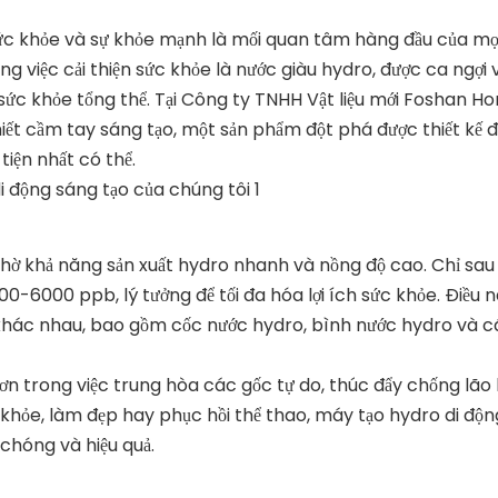
ức khỏe và sự khỏe mạnh là mối quan tâm hàng đầu của mọ
g việc cải thiện sức khỏe là nước giàu hydro, được ca ngợi 
ức khỏe tổng thể. Tại Công ty TNHH Vật liệu mới Foshan Ho
hiết cầm tay sáng tạo, một sản phẩm đột phá được thiết kế 
iện nhất có thể.
nhờ khả năng sản xuất hydro nhanh và nồng độ cao. Chỉ sau
00-6000 ppb, lý tưởng để tối đa hóa lợi ích sức khỏe. Điều 
hác nhau, bao gồm cốc nước hydro, bình nước hydro và cá
hơn trong việc trung hòa các gốc tự do, thúc đẩy chống lão
 khỏe, làm đẹp hay phục hồi thể thao, máy tạo hydro di độ
 chóng và hiệu quả.