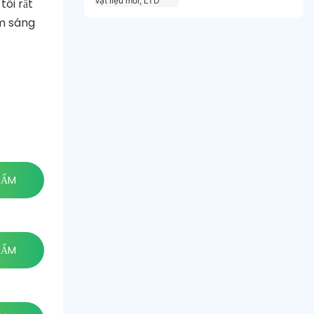
ôi rất
LTD
ẩm sáng
HẨM
HẨM