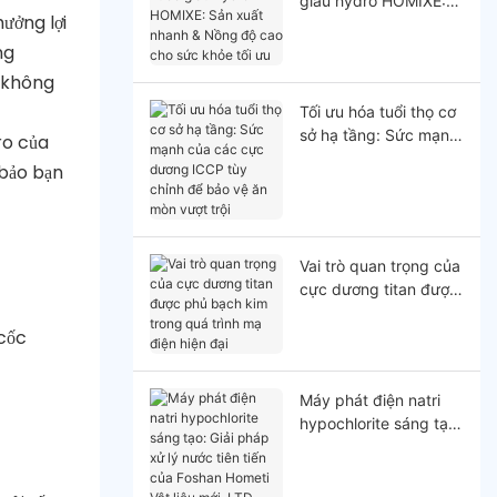
giàu hydro HOMIXE:
ưởng lợi
Sản xuất nhanh &
Nồng độ cao cho sức
ng
khỏe tối ưu
ó’không
Tối ưu hóa tuổi thọ cơ
sở hạ tầng: Sức mạnh
ro của
của các cực dương
 bảo bạn
ICCP tùy chỉnh để bảo
vệ ăn mòn vượt trội
Vai trò quan trọng của
cực dương titan được
phủ bạch kim trong
 cốc
quá trình mạ điện hiện
đại
Máy phát điện natri
hypochlorite sáng tạo:
Giải pháp xử lý nước
tiên tiến của Foshan
Hometi Vật liệu mới,