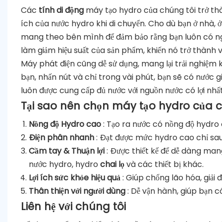
Các
tính di động
máy tạo hydro của chúng tôi trở th
ích của nước hydro khi di chuyển. Cho dù bạn ở nhà, ở
mang theo bên mình để đảm bảo rằng bạn luôn có ngu
làm giảm hiệu suất của sản phẩm, khiến nó trở thành vậ
Máy phát điện cũng dễ sử dụng, mang lại trải nghiệm k
bạn, nhấn nút và chỉ trong vài phút, bạn sẽ có nước g
luôn được cung cấp đủ nước với nguồn nước có lợi nhấ
Tại sao nên chọn máy tạo hydro của c
Nồng độ Hydro cao
: Tạo ra nước có nồng độ hydro 
Điện phân nhanh
: Đạt được mức hydro cao chỉ sau
Cầm tay & Thuận lợi
: Được thiết kế để dễ dàng man
nước hydro, hydro
chai lọ
và các thiết bị khác.
Lợi ích sức khỏe hiệu quả
: Giúp chống lão hóa, giải 
Thân thiện với người dùng
: Dễ vận hành, giúp bạn c
Liên hệ với chúng tôi