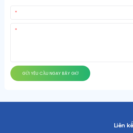
Tên
Nội Dung
GỬI YÊU CẦU NGAY BÂY GIỜ
Liên k