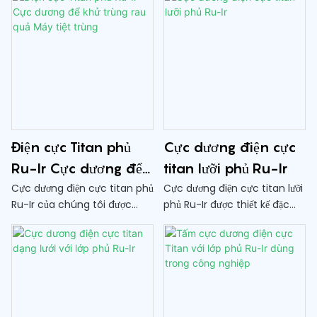
Điện cực Titan phủ
Cực dương điện cực
Ru-Ir Cực dương để
titan lưỡi phủ Ru-Ir
khử trùng rau quả
Cực dương điện cực titan phủ
Cực dương điện cực titan lưỡi
Ru-Ir của chúng tôi được
phủ Ru-Ir được thiết kế đặc
Máy tiệt trùng
thiết kế đặc biệt cho máy tiệt
biệt cho máy rau quả. Công
trùng khử trùng rau quả.
nghệ tiên tiến của nó cung
Công nghệ tiên tiến của nó
cấp khả năng khử trùng hiệu
mang lại khả năng khử trùng
quả và hiệu quả để đảm bảo
hiệu quả và hiệu quả, đảm bảo
an toàn và chất lượng sản
an toàn và chất lượng sản
phẩm cho người tiêu dùng