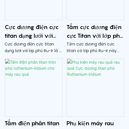
phẩm cho người tiêu dùng
Cực dương điện cực
Tấm cực dương điện
titan dạng lưới với
cực Titan với lớp phủ
lớp phủ Ru-Ir
Ru-Ir dùng trong
Cực dương điện cực titan
Tấm cực dương điện cực
dạng lưới với lớp phủ Ru-Ir là ​​
titan có lớp phủ Ru-Ir này
công nghiệp
thành phần có độ bền cao và
được thiết kế để sử dụng
chống ăn mòn được sử dụng
trong công nghiệp, đặc biệt
trong các quá trình điện
trong các quy trình điện
hóa. Thiết kế sáng tạo này
phân để mạ kim loại, xử lý
mang lại độ dẫn điện và hiệu
nước và các ứng dụng điện
quả vượt trội trong nhiều ứng
hóa khác
dụng khác nhau bao gồm xử
lý nước và mạ kim loại
Tấm điện phân titan
Phụ kiện máy rau