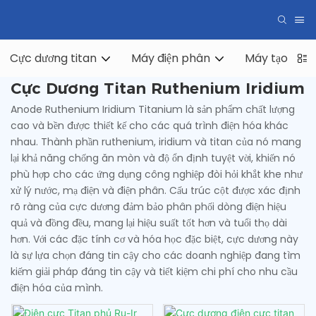
Cực dương titan
Máy điện phân
Máy tạo hydr
Cực Dương Titan Ruthenium Iridium
Anode Ruthenium Iridium Titanium là sản phẩm chất lượng
cao và bền được thiết kế cho các quá trình điện hóa khác
nhau. Thành phần ruthenium, iridium và titan của nó mang
lại khả năng chống ăn mòn và độ ổn định tuyệt vời, khiến nó
phù hợp cho các ứng dụng công nghiệp đòi hỏi khắt khe như
xử lý nước, mạ điện và điện phân. Cấu trúc cột được xác định
rõ ràng của cực dương đảm bảo phân phối dòng điện hiệu
quả và đồng đều, mang lại hiệu suất tốt hơn và tuổi thọ dài
hơn. Với các đặc tính cơ và hóa học đặc biệt, cực dương này
là sự lựa chọn đáng tin cậy cho các doanh nghiệp đang tìm
kiếm giải pháp đáng tin cậy và tiết kiệm chi phí cho nhu cầu
điện hóa của mình.